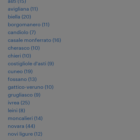
asti
(
15
)
avigliana
(
11
)
biella
(
20
)
borgomanero
(
11
)
candiolo
(
7
)
casale monferrato
(
16
)
cherasco
(
10
)
chieri
(
10
)
costigliole d'asti
(
9
)
cuneo
(
19
)
fossano
(
13
)
gattico-veruno
(
10
)
grugliasco
(
9
)
ivrea
(
25
)
leini
(
8
)
moncalieri
(
14
)
novara
(
44
)
novi ligure
(
12
)