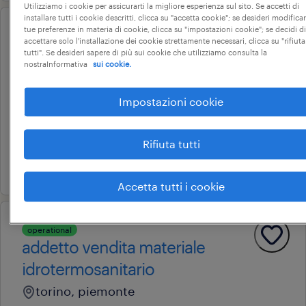
Utilizziamo i cookie per assicurarti la migliore esperienza sul sito. Se accetti di
installare tutti i cookie descritti, clicca su "accetta cookie"; se desideri modificar
tue preferenze in materia di cookie, clicca su "impostazioni cookie"; se decidi di
operational
accettare solo l'installazione dei cookie strettamente necessari, clicca su "rifiuta
operatore di filiale categoria
tutti". Se desideri sapere di più sui cookie che utilizziamo consulta la
nostraInformativa
sui cookie.
protetta art 1 l. 68/99 (f/m/nb)
ciriè, piemonte
Impostazioni cookie
tempo determinato
18.000 € - 22.000 € annuale
Rifiuta tutti
23 giugno 2026
Accetta tutti i cookie
operational
addetto vendita materiale
idrotermosanitario
torino, piemonte