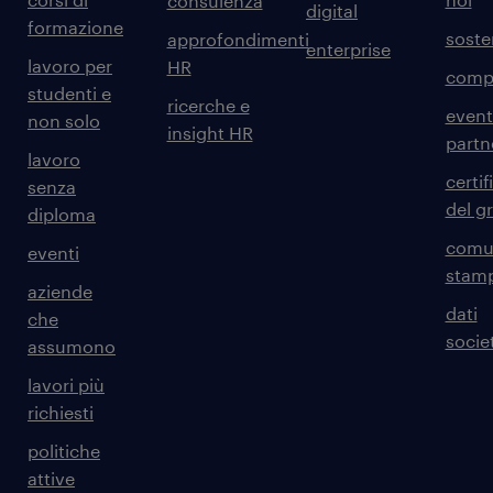
consulenza
digital
formazione
sosten
approfondimenti
enterprise
lavoro per
HR
comp
studenti e
ricerche e
event
non solo
insight HR
partn
lavoro
certif
senza
del g
diploma
comun
eventi
stam
aziende
dati
che
societ
assumono
lavori più
richiesti
politiche
attive