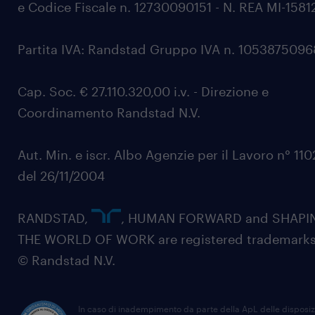
e Codice Fiscale n. 12730090151 - N. REA MI-1581
Partita IVA: Randstad Gruppo IVA n. 105387509
Cap. Soc. € 27.110.320,00 i.v. - Direzione e
Coordinamento Randstad N.V.
Aut. Min. e iscr. Albo Agenzie per il Lavoro n° 11
del 26/11/2004
RANDSTAD,
, HUMAN FORWARD and SHAPI
THE WORLD OF WORK are registered trademarks
© Randstad N.V.
In caso di inadempimento da parte della ApL delle disposiz