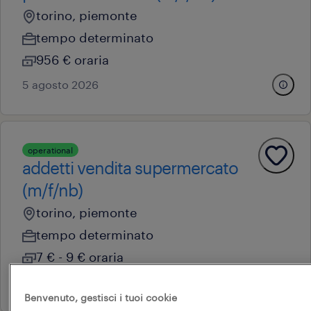
torino, piemonte
tempo determinato
956 € oraria
5 agosto 2026
operational
addetti vendita supermercato
(m/f/nb)
torino, piemonte
tempo determinato
7 € - 9 € oraria
7 luglio 2026
Benvenuto, gestisci i tuoi cookie