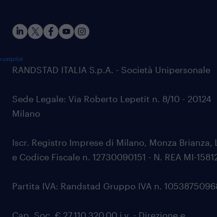
rustpilot
RANDSTAD ITALIA S.p.A. - Società Unipersonale
Sede Legale: Via Roberto Lepetit n. 8/10 - 20124
Milano
Iscr. Registro Imprese di Milano, Monza Brianza, 
e Codice Fiscale n. 12730090151 - N. REA MI-1581
Partita IVA: Randstad Gruppo IVA n. 105387509
Cap. Soc. € 27.110.320,00 i.v. - Direzione e