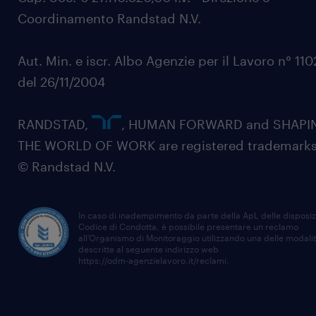
Coordinamento Randstad N.V.
Aut. Min. e iscr. Albo Agenzie per il Lavoro n° 11
del 26/11/2004
RANDSTAD,
, HUMAN FORWARD and SHAPI
THE WORLD OF WORK are registered trademarks
© Randstad N.V.
In caso di inadempimento da parte della ApL delle disposiz
Codice di Condotta, è possibile presentare un reclamo
all’Organismo di Monitoraggio utilizzando una delle modali
descritte al seguente indirizzo web
https://odm-agenzielavoro.it/reclami
.