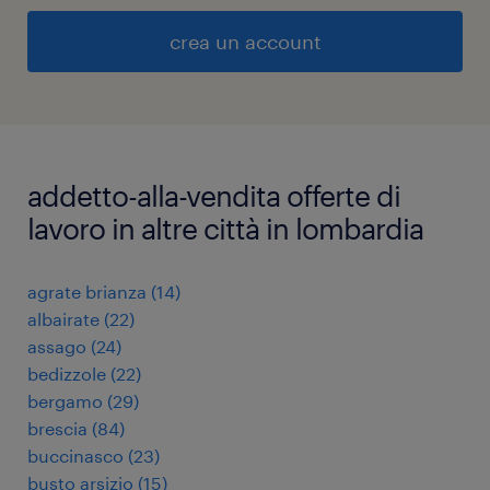
crea un account
addetto-alla-vendita offerte di
lavoro in altre città in lombardia
agrate brianza
(
14
)
albairate
(
22
)
assago
(
24
)
bedizzole
(
22
)
bergamo
(
29
)
brescia
(
84
)
buccinasco
(
23
)
busto arsizio
(
15
)