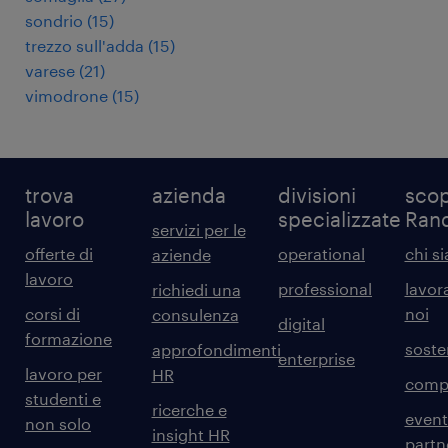
sondrio
(
15
)
trezzo sull'adda
(
15
)
varese
(
21
)
vimodrone
(
15
)
trova
azienda
divisioni
scop
lavoro
specializzate
Ran
servizi per le
offerte di
operational
chi s
aziende
lavoro
professional
lavor
richiedi una
corsi di
noi
consulenza
digital
formazione
sosten
approfondimenti
enterprise
lavoro per
HR
comp
studenti e
ricerche e
event
non solo
insight HR
partn