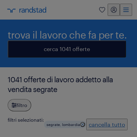
my randstad
0
trova il lavoro che fa per te.
cerca 1041 offerte
1041 offerte di lavoro addetto alla
vendita segrate
filtro
filtri selezionati:
cancella tutto
segrate, lombardia