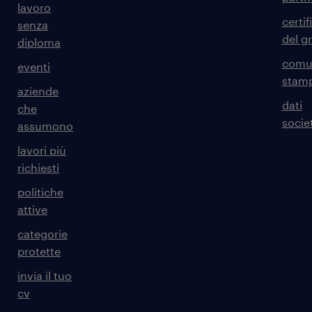
lavoro
certif
senza
del g
diploma
comun
eventi
stam
aziende
dati
che
societ
assumono
lavori più
richiesti
politiche
attive
categorie
protette
invia il tuo
cv