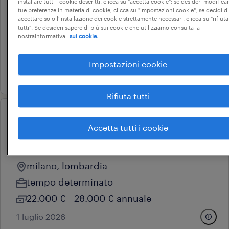
arredamento
installare tutti i cookie descritti, clicca su "accetta cookie"; se desideri modificar
tue preferenze in materia di cookie, clicca su "impostazioni cookie"; se decidi di
milano, lombardia
accettare solo l'installazione dei cookie strettamente necessari, clicca su "rifiuta
tutti". Se desideri sapere di più sui cookie che utilizziamo consulta la
tempo determinato
nostraInformativa
sui cookie.
22.000 € - 28.000 € annuale
Impostazioni cookie
26 giugno 2026
Rifiuta tutti
operational
Accetta tutti i cookie
addetto vendite full time linate
aeroporto
milano, lombardia
tempo determinato
22.000 € - 28.000 € annuale
1 luglio 2026