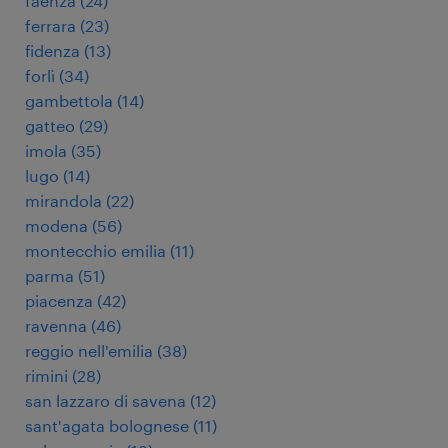
faenza
(
24
)
ferrara
(
23
)
fidenza
(
13
)
forlì
(
34
)
gambettola
(
14
)
gatteo
(
29
)
imola
(
35
)
lugo
(
14
)
mirandola
(
22
)
modena
(
56
)
montecchio emilia
(
11
)
parma
(
51
)
piacenza
(
42
)
ravenna
(
46
)
reggio nell'emilia
(
38
)
rimini
(
28
)
san lazzaro di savena
(
12
)
sant'agata bolognese
(
11
)