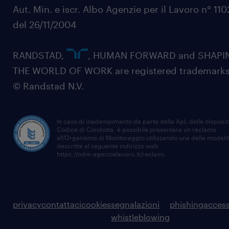
Aut. Min. e iscr. Albo Agenzie per il Lavoro n° 11
del 26/11/2004
RANDSTAD,
, HUMAN FORWARD and SHAPI
THE WORLD OF WORK are registered trademarks
© Randstad N.V.
In caso di inadempimento da parte della ApL delle disposiz
Codice di Condotta, è possibile presentare un reclamo
all’Organismo di Monitoraggio utilizzando una delle modali
descritte al seguente indirizzo web
https://odm-agenzielavoro.it/reclami
.
privacy
contattaci
cookies
segnalazioni
phishing
access
whistleblowing