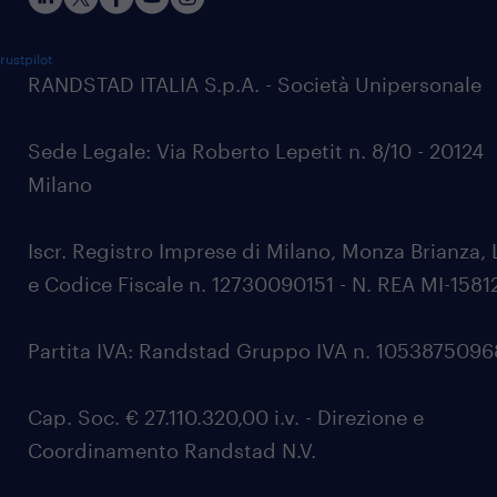
rustpilot
RANDSTAD ITALIA S.p.A. - Società Unipersonale
Sede Legale: Via Roberto Lepetit n. 8/10 - 20124
Milano
Iscr. Registro Imprese di Milano, Monza Brianza, 
e Codice Fiscale n. 12730090151 - N. REA MI-1581
Partita IVA: Randstad Gruppo IVA n. 105387509
Cap. Soc. € 27.110.320,00 i.v. - Direzione e
Coordinamento Randstad N.V.