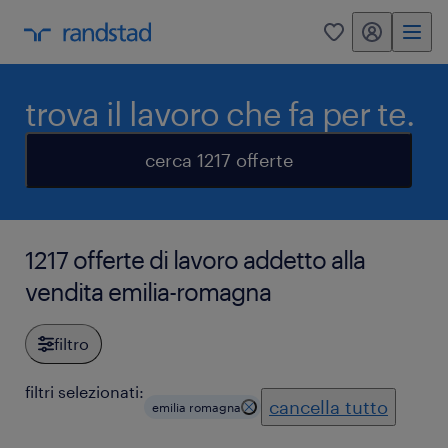
my randstad
0
trova il lavoro che fa per te.
cerca 1217 offerte
1217 offerte di lavoro addetto alla
vendita emilia-romagna
filtro
filtri selezionati:
cancella tutto
emilia romagna