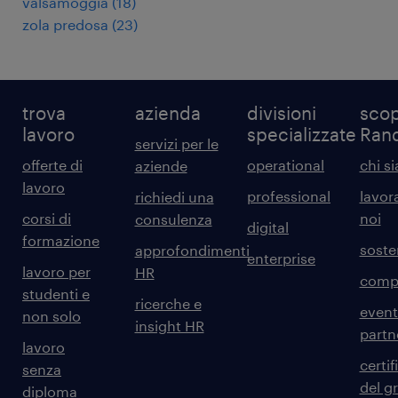
valsamoggia
(
18
)
zola predosa
(
23
)
trova
azienda
divisioni
scop
lavoro
specializzate
Ran
servizi per le
offerte di
operational
chi s
aziende
lavoro
professional
lavor
richiedi una
corsi di
noi
consulenza
digital
formazione
sosten
approfondimenti
enterprise
lavoro per
HR
comp
studenti e
ricerche e
event
non solo
insight HR
partn
lavoro
certif
senza
del g
diploma