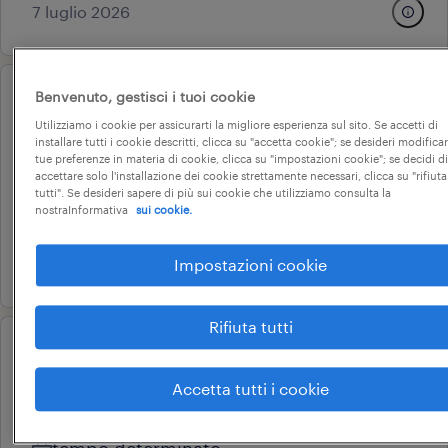
7 luglio 2026
Benvenuto, gestisci i tuoi cookie
operational
addetto alle vendite - gdo
Utilizziamo i cookie per assicurarti la migliore esperienza sul sito. Se accetti di
installare tutti i cookie descritti, clicca su "accetta cookie"; se desideri modificar
tue preferenze in materia di cookie, clicca su "impostazioni cookie"; se decidi di
bologna, emilia-romagna
accettare solo l'installazione dei cookie strettamente necessari, clicca su "rifiuta
tempo determinato
tutti". Se desideri sapere di più sui cookie che utilizziamo consulta la
nostraInformativa
sui cookie.
18.000 € - 22.000 € annuale
8 giugno 2026
Impostazioni cookie
Rifiuta tutti
operational
addetto vendita bologna
Accetta tutti i cookie
bologna, emilia-romagna