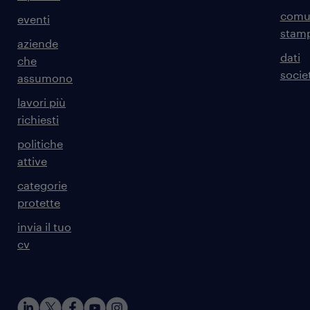
comun
eventi
stam
aziende
dati
che
societ
assumono
lavori più
richiesti
politiche
attive
categorie
protette
invia il tuo
cv