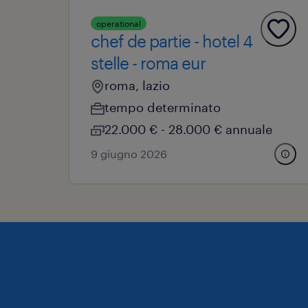
operational
chef de partie - hotel 4
stelle - roma eur
roma, lazio
tempo determinato
22.000 € - 28.000 € annuale
9 giugno 2026