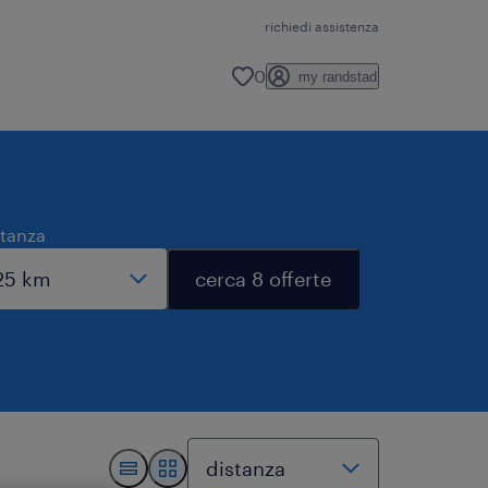
richiedi assistenza
0
my randstad
stanza
cerca 8 offerte