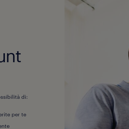
unt
sibilità di:
erite per te
ente