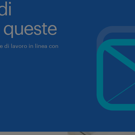
di
a queste
 di lavoro in linea con