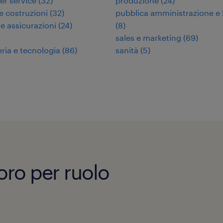
r service
(
32
)
produzione
(
24
)
 e costruzioni
(
32
)
pubblica amministrazione e 
 e assicurazioni
(
24
)
(
8
)
sales e marketing
(
69
)
ria e tecnologia
(
86
)
sanità
(
5
)
voro per ruolo