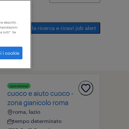
ie descritti,
salva la ricerca e ricevi job alert
"impostazioni
a tutti". Se
i i cookie
operational
cuoco e aiuto cuoco -
zona gianicolo roma
roma, lazio
tempo determinato