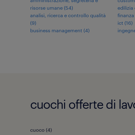
amministrazione, segreteria e
custome
risorse umane
(
54
)
edilizia
analisi, ricerca e controllo qualità
finanza
(
9
)
ict
(
16
)
business management
(
4
)
ingegne
cuochi offerte di la
cuoco
(
4
)