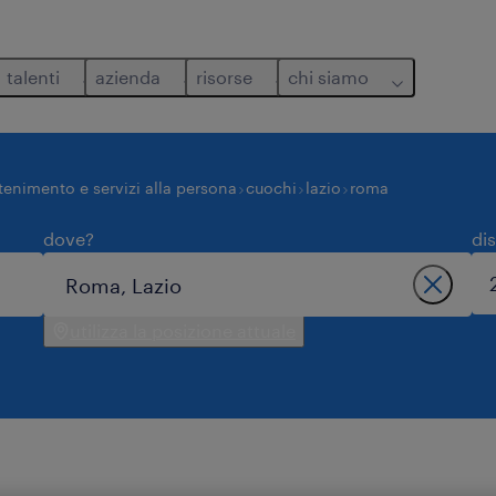
talenti
azienda
risorse
chi siamo
ttenimento e servizi alla persona
cuochi
lazio
roma
dove?
di
utilizza la posizione attuale