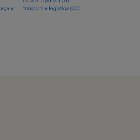
servizi di pulizia
(
11
)
legale
trasporti e logistica
(
55
)