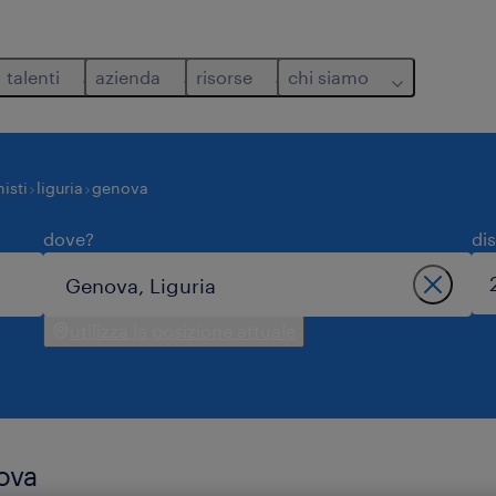
talenti
azienda
risorse
chi siamo
isti
liguria
genova
dove?
di
utilizza la posizione attuale
nova