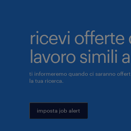
ricevi offerte 
lavoro simili 
ti informeremo quando ci saranno offerte
la tua ricerca.
imposta job alert