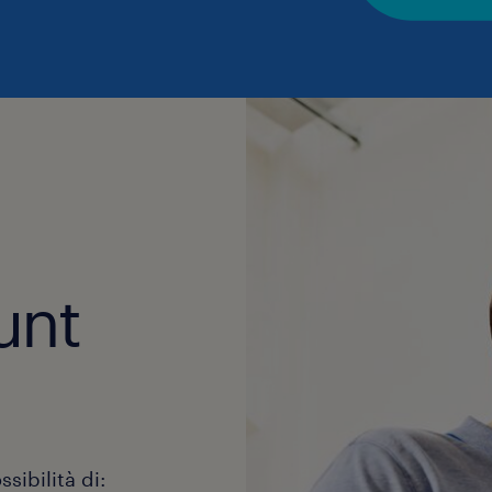
unt
sibilità di: