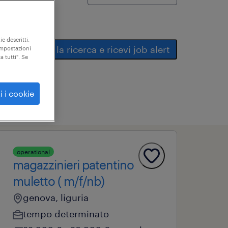
ie descritti,
salva la ricerca e ricevi job alert
"impostazioni
a tutti". Se
i i cookie
operational
magazzinieri patentino
muletto ( m/f/nb)
genova, liguria
tempo determinato