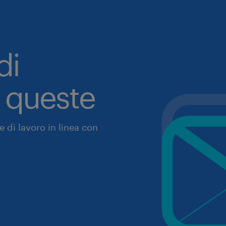
di
a queste
 di lavoro in linea con