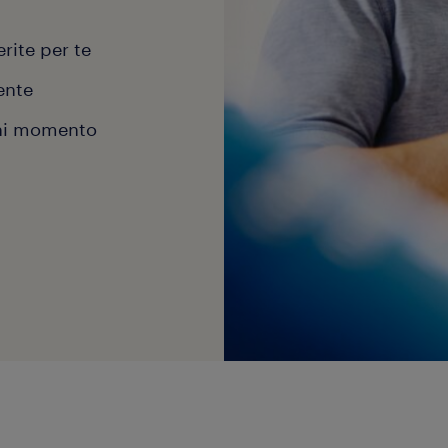
erite per te
ente
gni momento