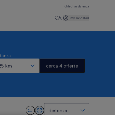
richiedi assistenza
0
my randstad
stanza
cerca 4 offerte