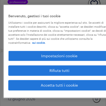
professional
infermiere in rsa pubblica
schio, veneto
Benvenuto, gestisci i tuoi cookie
tempo determinato
Utilizziamo i cookie per assicurarti la migliore esperienza sul sito. Se accetti di
installare tutti i cookie descritti, clicca su "accetta cookie"; se desideri modificar
22.000 € - 28.000 € annuale
tue preferenze in materia di cookie, clicca su "impostazioni cookie"; se decidi di
accettare solo l'installazione dei cookie strettamente necessari, clicca su "rifiuta
26 giugno 2026
tutti". Se desideri sapere di più sui cookie che utilizziamo consulta la
nostraInformativa
sui cookie.
Impostazioni cookie
professional
ottico abilitato vicenza
Rifiuta tutti
vicenza, veneto
tempo determinato
Accetta tutti i cookie
22.000 € - 28.000 € annuale
12 giugno 2026