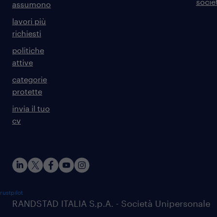
societ
assumono
lavori più
richiesti
politiche
attive
categorie
protette
invia il tuo
cv
rustpilot
RANDSTAD ITALIA S.p.A. - Società Unipersonale