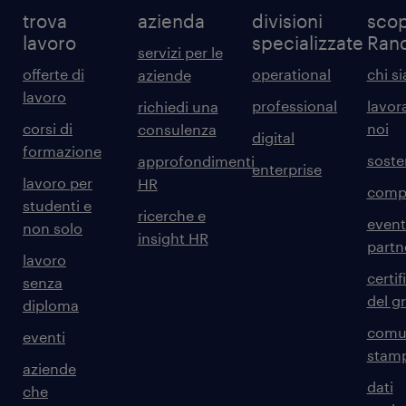
trova
azienda
divisioni
scop
lavoro
specializzate
Ran
servizi per le
offerte di
operational
chi s
aziende
lavoro
professional
lavor
richiedi una
corsi di
noi
consulenza
digital
formazione
sosten
approfondimenti
enterprise
lavoro per
HR
comp
studenti e
ricerche e
event
non solo
insight HR
partn
lavoro
certif
senza
del g
diploma
comun
eventi
stam
aziende
dati
che