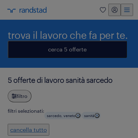
my randstad
0
trova il lavoro che fa per te.
cerca 5 offerte
5 offerte di lavoro sanità sarcedo
filtro
filtri selezionati:
sarcedo, veneto
sanità
cancella tutto