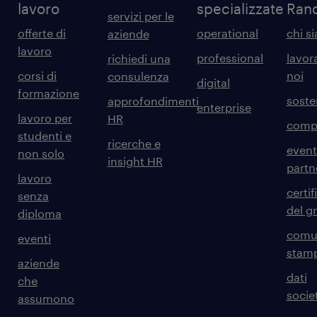
lavoro
specializzate
Ran
servizi per le
offerte di
operational
chi s
aziende
lavoro
professional
lavor
richiedi una
corsi di
noi
consulenza
digital
formazione
sosten
approfondimenti
enterprise
lavoro per
HR
comp
studenti e
ricerche e
event
non solo
insight HR
partn
lavoro
certif
senza
del g
diploma
comun
eventi
stam
aziende
dati
che
societ
assumono