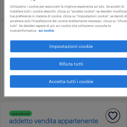
20 luglio 2026
Utilizziamo i cookie per assicurarti la migliore esperienza sul sito. Se accetti di
installare tutti i cookie descritti, clicca su "accetta cookie"; se desideri modificar
tue preferenze in materia di cookie, clicca su "impostazioni cookie"; se decidi di
accettare solo l'installazione dei cookie strettamente necessari, clicca su "rifiuta
tutti". Se desideri sapere di più sui cookie che utilizziamo consulta la
nostraInformativa
sui cookie.
operational
banconista venditore / gestore
Impostazioni cookie
magazzino settore saldatura
verona, veneto
Rifiuta tutti
tempo indeterminato
22.000 € - 28.000 € annuale
Accetta tutti i cookie
14 luglio 2026
operational
addetto vendita appartenente