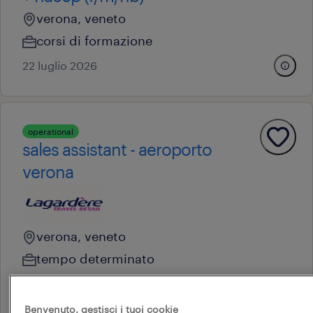
verona, veneto
corsi di formazione
22 luglio 2026
operational
sales assistant - aeroporto
verona
verona, veneto
tempo determinato
18.000 € - 22.000 € annuale
airest retail srl
Benvenuto, gestisci i tuoi cookie