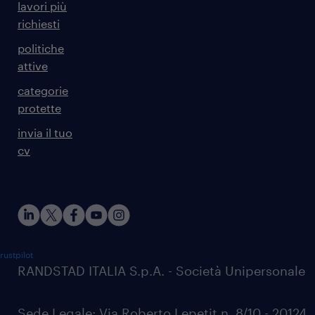
lavori più
richiesti
politiche
attive
categorie
protette
invia il tuo
cv
rustpilot
RANDSTAD ITALIA S.p.A. - Società Unipersonale
Sede Legale: Via Roberto Lepetit n. 8/10 - 20124