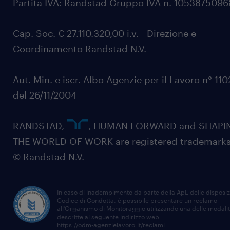
Partita IVA: Randstad Gruppo IVA n. 105387509
Cap. Soc. € 27.110.320,00 i.v. - Direzione e
Coordinamento Randstad N.V.
Aut. Min. e iscr. Albo Agenzie per il Lavoro n° 11
del 26/11/2004
RANDSTAD,
, HUMAN FORWARD and SHAPI
THE WORLD OF WORK are registered trademarks
© Randstad N.V.
In caso di inadempimento da parte della ApL delle disposiz
Codice di Condotta, è possibile presentare un reclamo
all’Organismo di Monitoraggio utilizzando una delle modali
descritte al seguente indirizzo web
https://odm-agenzielavoro.it/reclami
.