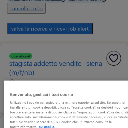
cancella tutto
salva la ricerca e ricevi job alert
operational
stagista addetto vendite - siena
(m/f/nb)
siena, toscana
stage e tirocini
Benvenuto, gestisci i tuoi cookie
4 agosto 2026
Utilizziamo i cookie per assicurarti la migliore esperienza sul sito. Se accetti di
installare tutti i cookie descritti, clicca su "accetta cookie"; se desideri modificar
tue preferenze in materia di cookie, clicca su "impostazioni cookie"; se decidi di
accettare solo l'installazione dei cookie strettamente necessari, clicca su "rifiuta
tutti". Se desideri sapere di più sui cookie che utilizziamo consulta la
nostraInformativa
sui cookie.