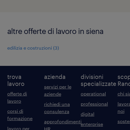
altre offerte di lavoro in siena
edilizia e costruzioni
(
3
)
trova
azienda
divisioni
scop
lavoro
specializzate
Ran
servizi per le
offerte di
operational
chi s
aziende
lavoro
professional
lavor
richiedi una
corsi di
noi
consulenza
digital
formazione
sosten
approfondimenti
enterprise
lavoro per
HR