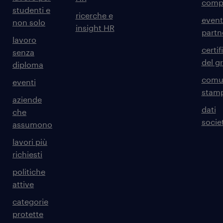
comp
studenti e
ricerche e
event
non solo
insight HR
partn
lavoro
certif
senza
del g
diploma
comun
eventi
stam
aziende
dati
che
societ
assumono
lavori più
richiesti
politiche
attive
categorie
protette