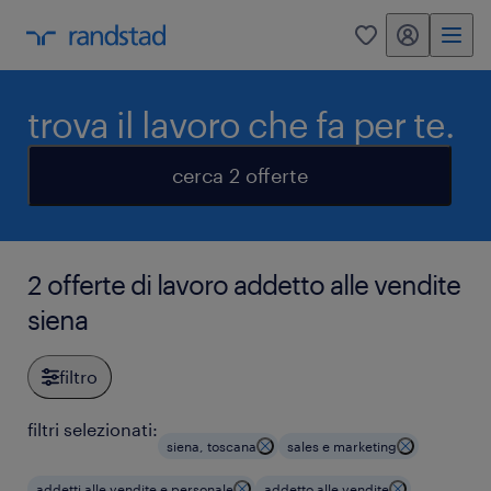
my randstad
0
trova il lavoro che fa per te.
cerca 2 offerte
2 offerte di lavoro addetto alle vendite
siena
filtro
filtri selezionati:
siena, toscana
sales e marketing
addetti alle vendite e personale
addetto alle vendite