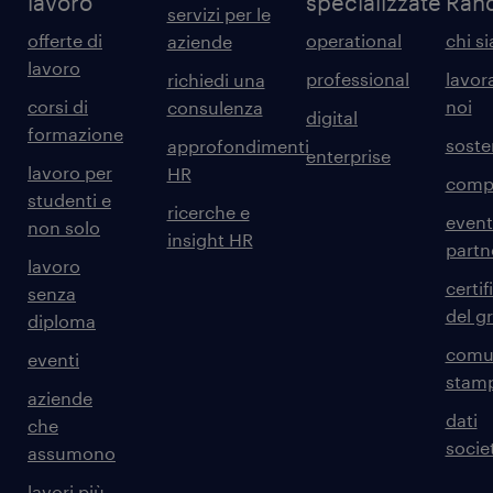
lavoro
specializzate
Ran
servizi per le
offerte di
operational
chi s
aziende
lavoro
professional
lavor
richiedi una
corsi di
noi
consulenza
digital
formazione
sosten
approfondimenti
enterprise
lavoro per
HR
comp
studenti e
ricerche e
event
non solo
insight HR
partn
lavoro
certif
senza
del g
diploma
comun
eventi
stam
aziende
dati
che
societ
assumono
lavori più