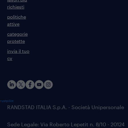
richiesti
politiche
attive
categorie
protette
invia il tuo
cv
rustpilot
RANDSTAD ITALIA S.p.A. - Società Unipersonale
Sede Legale: Via Roberto Lepetit n. 8/10 - 20124