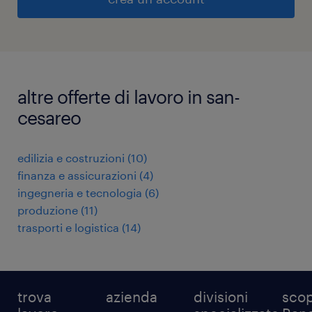
altre offerte di lavoro in san-
cesareo
edilizia e costruzioni
(
10
)
finanza e assicurazioni
(
4
)
ingegneria e tecnologia
(
6
)
produzione
(
11
)
trasporti e logistica
(
14
)
trova
azienda
divisioni
scop