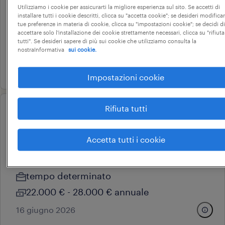
fleet account manager
Utilizziamo i cookie per assicurarti la migliore esperienza sul sito. Se accetti di
tivoli, lazio
installare tutti i cookie descritti, clicca su "accetta cookie"; se desideri modificar
tue preferenze in materia di cookie, clicca su "impostazioni cookie"; se decidi di
tempo determinato
accettare solo l'installazione dei cookie strettamente necessari, clicca su "rifiuta
tutti". Se desideri sapere di più sui cookie che utilizziamo consulta la
24.000 € - 27.000 € annuale
nostraInformativa
sui cookie.
4 agosto 2026
Impostazioni cookie
Rifiuta tutti
operational
promoter tabaccherie zona
Accetta tutti i cookie
ciampino (m/f/nb)
ciampino, lazio
tempo determinato
22.000 € - 28.000 € annuale
16 giugno 2026