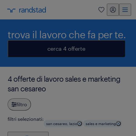
my randstad
0
trova il lavoro che fa per te.
cerca 4 offerte
4 offerte di lavoro sales e marketing
san cesareo
filtro
filtri selezionati:
san cesareo, lazio
sales e marketing