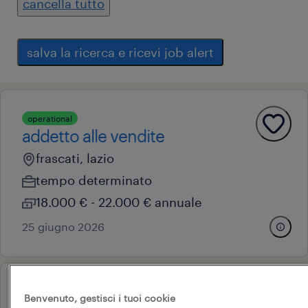
cancella tutto
salva la ricerca e ricevi job alert
operational
addetto alle vendite
frascati, lazio
tempo determinato
18.000 € - 22.000 € annuale
25 giugno 2026
professional
Benvenuto, gestisci i tuoi cookie