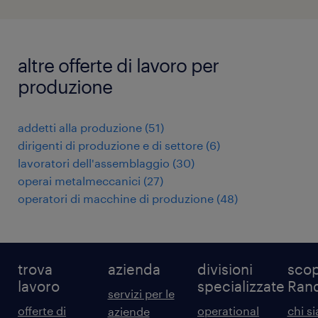
altre offerte di lavoro per
produzione
addetti alla produzione
(
51
)
dirigenti di produzione e di settore
(
6
)
lavoratori dell'assemblaggio
(
30
)
operai metalmeccanici
(
27
)
operatori di macchine di produzione
(
48
)
trova
azienda
divisioni
scop
lavoro
specializzate
Ran
servizi per le
offerte di
operational
chi s
aziende