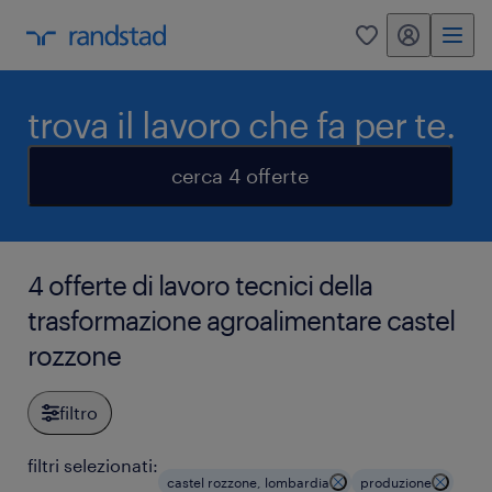
my randstad
0
trova il lavoro che fa per te.
cerca 4 offerte
4 offerte di lavoro tecnici della
trasformazione agroalimentare castel
rozzone
filtro
filtri selezionati:
castel rozzone, lombardia
produzione