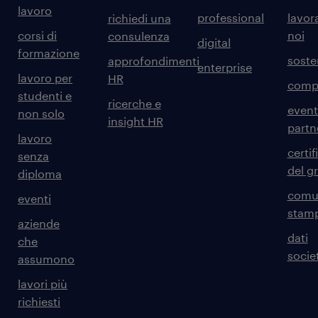
lavoro
professional
lavor
richiedi una
corsi di
noi
consulenza
digital
formazione
sosten
approfondimenti
enterprise
lavoro per
HR
comp
studenti e
ricerche e
event
non solo
insight HR
partn
lavoro
certif
senza
del g
diploma
comun
eventi
stam
aziende
dati
che
societ
assumono
lavori più
richiesti