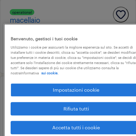
operational
macellaio
gessate, lombardia
tempo indeterminato
Benvenuto, gestisci i tuoi cookie
Utilizziamo i cookie per assicurarti la migliore esperienza sul sito. Se accetti di
22.000 € - 28.000 € annuale
installare tutti i cookie descritti, clicca su "accetta cookie"; se desideri modificar
tue preferenze in materia di cookie, clicca su "impostazioni cookie"; se decidi di
21 luglio 2026
accettare solo l'installazione dei cookie strettamente necessari, clicca su "rifiuta
tutti". Se desideri sapere di più sui cookie che utilizziamo consulta la
nostraInformativa
sui cookie.
operational
Impostazioni cookie
addetto agli impasti (f-m-nd)
melzo, lombardia
Rifiuta tutti
tempo determinato
22.000 € - 28.000 € annuale
Accetta tutti i cookie