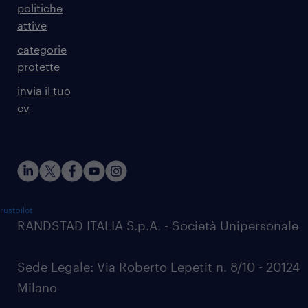
politiche
attive
categorie
protette
invia il tuo
cv
rustpilot
RANDSTAD ITALIA S.p.A. - Società Unipersonale
Sede Legale: Via Roberto Lepetit n. 8/10 - 20124
Milano