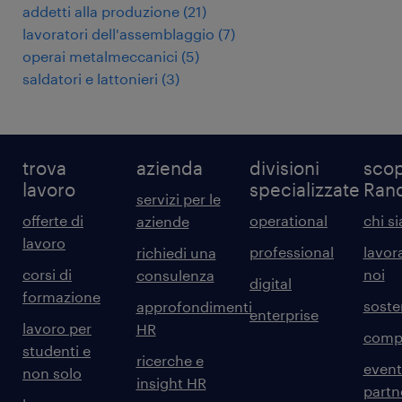
addetti alla produzione
(
21
)
lavoratori dell'assemblaggio
(
7
)
operai metalmeccanici
(
5
)
saldatori e lattonieri
(
3
)
trova
azienda
divisioni
scop
lavoro
specializzate
Ran
servizi per le
offerte di
operational
chi s
aziende
lavoro
professional
lavor
richiedi una
corsi di
noi
consulenza
digital
formazione
sosten
approfondimenti
enterprise
lavoro per
HR
comp
studenti e
ricerche e
event
non solo
insight HR
partn