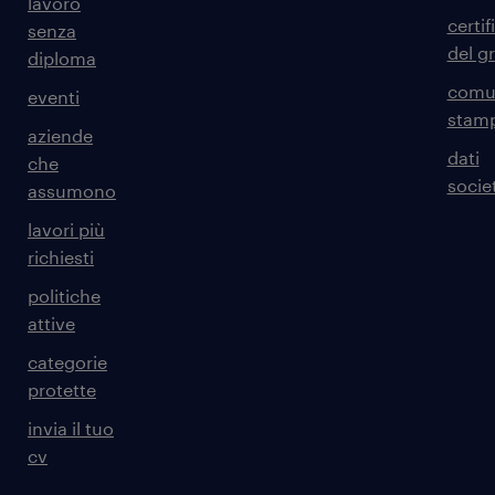
lavoro
certif
senza
del g
diploma
comun
eventi
stam
aziende
dati
che
societ
assumono
lavori più
richiesti
politiche
attive
categorie
protette
invia il tuo
cv