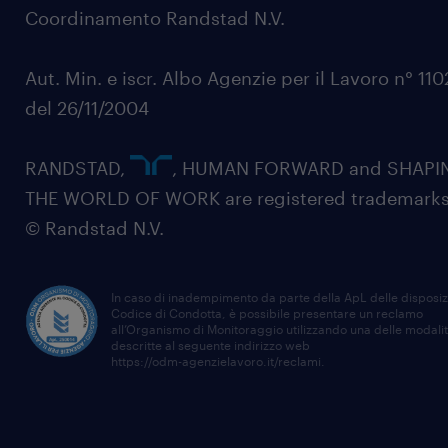
Coordinamento Randstad N.V.
Aut. Min. e iscr. Albo Agenzie per il Lavoro n° 11
del 26/11/2004
RANDSTAD,
, HUMAN FORWARD and SHAPI
THE WORLD OF WORK are registered trademarks
© Randstad N.V.
In caso di inadempimento da parte della ApL delle disposiz
Codice di Condotta, è possibile presentare un reclamo
all’Organismo di Monitoraggio utilizzando una delle modali
descritte al seguente indirizzo web
https://odm-agenzielavoro.it/reclami
.