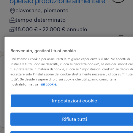
operaio produzione alimentare
clavesana, piemonte
tempo determinato
18.000 € - 22.000 € annuale
6 luglio 2026
Benvenuto, gestisci i tuoi cookie
Utilizziamo i cookie per assicurarti la migliore esperienza sul sito. Se accetti di
installare tutti i cookie descritti, clicca su "accetta cookie"; se desideri modificar
operational
tue preferenze in materia di cookie, clicca su "impostazioni cookie"; se decidi di
verniciatore
accettare solo l'installazione dei cookie strettamente necessari, clicca su "rifiuta
tutti". Se desideri sapere di più sui cookie che utilizziamo consulta la
farigliano, piemonte
nostraInformativa
sui cookie.
tempo determinato
Impostazioni cookie
18.000 € - 22.000 € annuale
24 giugno 2026
Rifiuta tutti