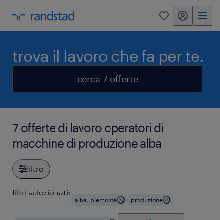
my randstad
0
trova il lavoro che fa per te.
cerca 7 offerte
7 offerte di lavoro operatori di
macchine di produzione alba
filtro
filtri selezionati:
alba, piemonte
produzione