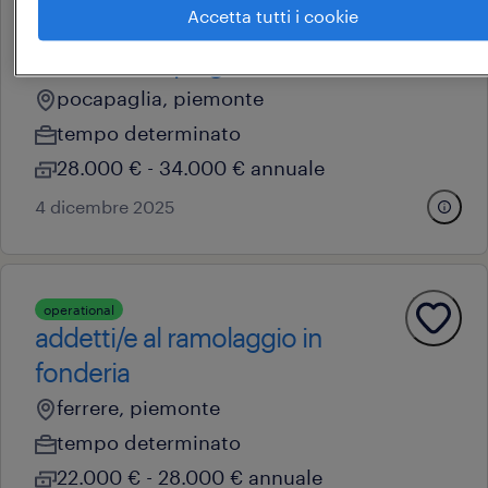
Accetta tutti i cookie
operational
addetto alla piegatura
pocapaglia, piemonte
tempo determinato
28.000 € - 34.000 € annuale
4 dicembre 2025
operational
addetti/e al ramolaggio in
fonderia
ferrere, piemonte
tempo determinato
22.000 € - 28.000 € annuale