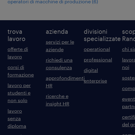
operatori di macchine di produzione
(
6
)
trova
azienda
divisioni
scop
lavoro
specializzate
Ran
servizi per le
offerte di
operational
chi s
aziende
lavoro
professional
lavor
richiedi una
corsi di
noi
consulenza
digital
formazione
sosten
approfondimenti
enterprise
lavoro per
HR
comp
studenti e
ricerche e
event
non solo
insight HR
partn
lavoro
certif
senza
del g
diploma
comun