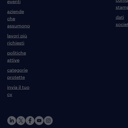
eventi
stam
aziende
dati
che
societ
assumono
lavori più
richiesti
politiche
attive
categorie
protette
invia il tuo
cv