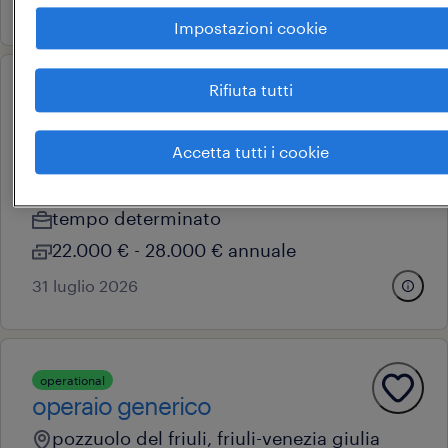
30 luglio 2026
Impostazioni cookie
Rifiuta tutti
operational
operaio metalmeccanico
(f/m/nb)
Accetta tutti i cookie
coseano, friuli-venezia giulia
tempo determinato
22.000 € - 28.000 € annuale
31 luglio 2026
operational
operaio generico
pozzuolo del friuli, friuli-venezia giulia