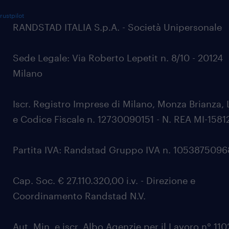
rustpilot
RANDSTAD ITALIA S.p.A. - Società Unipersonale
Sede Legale: Via Roberto Lepetit n. 8/10 - 20124
Milano
Iscr. Registro Imprese di Milano, Monza Brianza, 
e Codice Fiscale n. 12730090151 - N. REA MI-1581
Partita IVA: Randstad Gruppo IVA n. 105387509
Cap. Soc. € 27.110.320,00 i.v. - Direzione e
Coordinamento Randstad N.V.
Aut. Min. e iscr. Albo Agenzie per il Lavoro n° 11