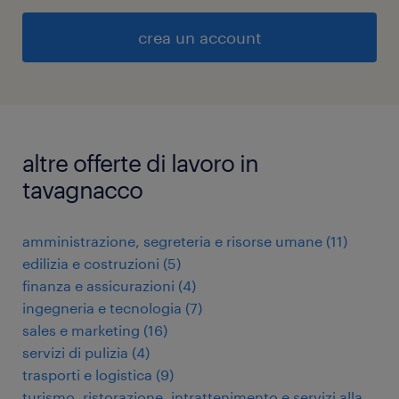
crea un account
altre offerte di lavoro in
tavagnacco
amministrazione, segreteria e risorse umane
(
11
)
edilizia e costruzioni
(
5
)
finanza e assicurazioni
(
4
)
ingegneria e tecnologia
(
7
)
sales e marketing
(
16
)
servizi di pulizia
(
4
)
trasporti e logistica
(
9
)
turismo, ristorazione, intrattenimento e servizi alla