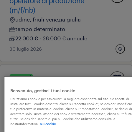
operatore di produzione
(m/f/nb)
udine, friuli-venezia giulia
tempo determinato
22.000 € - 28.000 € annuale
30 luglio 2026
operational
operatore di produzione
Benvenuto, gestisci i tuoi cookie
(m/f/nb)
Utilizziamo i cookie per assicurarti la migliore esperienza sul sito. Se accetti di
udine, friuli-venezia giulia
installare tutti i cookie descritti, clicca su "accetta cookie"; se desideri modificar
tue preferenze in materia di cookie, clicca su "impostazioni cookie"; se decidi di
tempo determinato
accettare solo l'installazione dei cookie strettamente necessari, clicca su "rifiuta
tutti". Se desideri sapere di più sui cookie che utilizziamo consulta la
22.000 € - 28.000 € annuale
nostraInformativa
sui cookie.