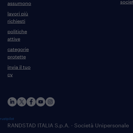
societ
assumono
lavori più
richiesti
politiche
attive
categorie
protette
invia il tuo
cv
rustpilot
RANDSTAD ITALIA S.p.A. - Società Unipersonale