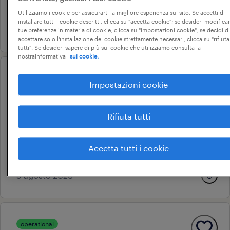
34.000 € - 40.000 € annuale
Utilizziamo i cookie per assicurarti la migliore esperienza sul sito. Se accetti di
installare tutti i cookie descritti, clicca su "accetta cookie"; se desideri modificar
23 giugno 2026
tue preferenze in materia di cookie, clicca su "impostazioni cookie"; se decidi di
accettare solo l'installazione dei cookie strettamente necessari, clicca su "rifiuta
tutti". Se desideri sapere di più sui cookie che utilizziamo consulta la
nostraInformativa
sui cookie.
operational
Impostazioni cookie
manutentore elettromeccanico
| settore chimico
Rifiuta tutti
miradolo terme, lombardia
tempo indeterminato
Accetta tutti i cookie
28.000 € - 35.000 € annuale
5 agosto 2026
operational