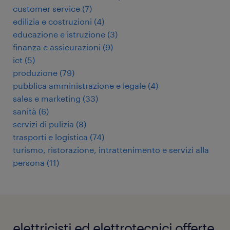
customer service
(
7
)
edilizia e costruzioni
(
4
)
educazione e istruzione
(
3
)
finanza e assicurazioni
(
9
)
ict
(
5
)
produzione
(
79
)
pubblica amministrazione e legale
(
4
)
sales e marketing
(
33
)
sanità
(
6
)
servizi di pulizia
(
8
)
trasporti e logistica
(
74
)
turismo, ristorazione, intrattenimento e servizi alla
persona
(
11
)
elettricisti ed elettrotecnici offerte