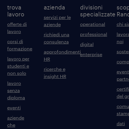
trova
azienda
divisioni
scop
lavoro
specializzate
Ran
servizi per le
offerte di
operational
chi s
aziende
lavoro
professional
lavor
richiedi una
corsi di
noi
consulenza
digital
formazione
sosten
approfondimenti
enterprise
lavoro per
HR
comp
studenti e
ricerche e
event
non solo
insight HR
partn
lavoro
certif
senza
del g
diploma
comun
eventi
stam
aziende
dati
che