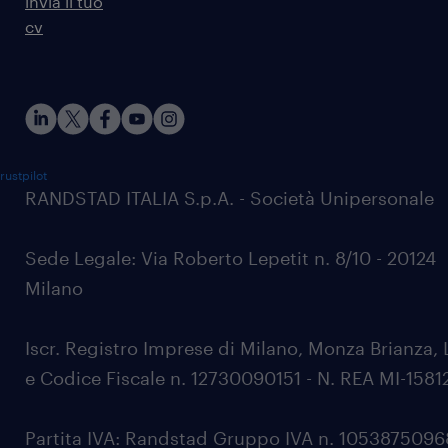
invia il tuo
cv
rustpilot
RANDSTAD ITALIA S.p.A. - Società Unipersonale
Sede Legale: Via Roberto Lepetit n. 8/10 - 20124
Milano
Iscr. Registro Imprese di Milano, Monza Brianza, 
e Codice Fiscale n. 12730090151 - N. REA MI-1581
Partita IVA: Randstad Gruppo IVA n. 105387509