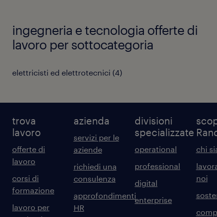
ingegneria e tecnologia offerte di
lavoro per sottocategoria
elettricisti ed elettrotecnici
(
4
)
trova
azienda
divisioni
scop
lavoro
specializzate
Ran
servizi per le
offerte di
operational
chi s
aziende
lavoro
professional
lavor
richiedi una
corsi di
noi
consulenza
digital
formazione
sosten
approfondimenti
enterprise
lavoro per
HR
comp