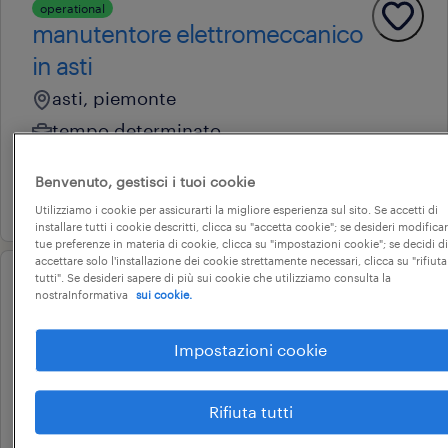
operational
manutentore elettromeccanico
in asti
asti, piemonte
tempo determinato
28.000 € - 34.000 € annuale
Benvenuto, gestisci i tuoi cookie
15 luglio 2026
Utilizziamo i cookie per assicurarti la migliore esperienza sul sito. Se accetti di
installare tutti i cookie descritti, clicca su "accetta cookie"; se desideri modificar
tue preferenze in materia di cookie, clicca su "impostazioni cookie"; se decidi di
accettare solo l'installazione dei cookie strettamente necessari, clicca su "rifiuta
tutti". Se desideri sapere di più sui cookie che utilizziamo consulta la
operational
nostraInformativa
sui cookie.
manutentore elettromeccanico
junior
Impostazioni cookie
asti, piemonte
Rifiuta tutti
tempo determinato
22.000 € - 28.000 € annuale