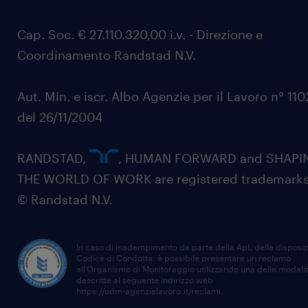
Cap. Soc. € 27.110.320,00 i.v. - Direzione e
Coordinamento Randstad N.V.
Aut. Min. e iscr. Albo Agenzie per il Lavoro n° 11
del 26/11/2004
RANDSTAD,
, HUMAN FORWARD and SHAPI
THE WORLD OF WORK are registered trademarks
© Randstad N.V.
In caso di inadempimento da parte della ApL delle disposiz
Codice di Condotta, è possibile presentare un reclamo
all’Organismo di Monitoraggio utilizzando una delle modali
descritte al seguente indirizzo web
https://odm-agenzielavoro.it/reclami
.