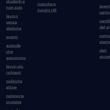
studenti e
ricerche e
event
non solo
insight HR
partn
lavoro
certif
senza
del g
diploma
comun
eventi
stam
aziende
dati
che
societ
assumono
lavori più
richiesti
politiche
attive
categorie
protette