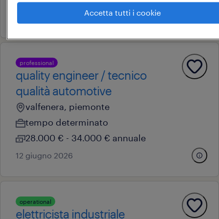
Accetta tutti i cookie
8 giugno 2026
professional
quality engineer / tecnico
qualità automotive
valfenera, piemonte
tempo determinato
28.000 € - 34.000 € annuale
12 giugno 2026
operational
elettricista industriale