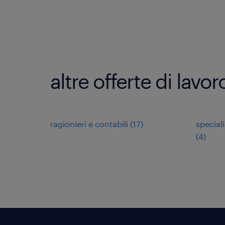
altre offerte di lavo
ragionieri e contabili
(
17
)
speciali
(
4
)