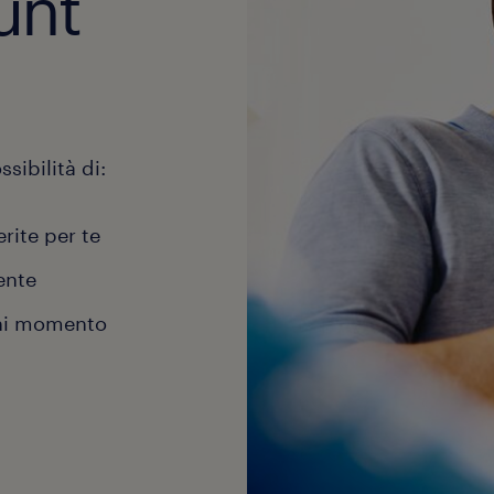
unt
sibilità di:
erite per te
ente
gni momento