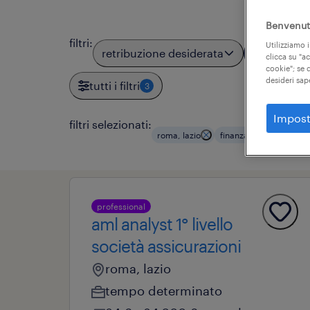
Benvenuto
filtri
:
Utilizziamo i
retribuzione desiderata
località
1
clicca su "a
cookie"; se d
desideri sap
tutti i filtri
3
Impost
filtri selezionati:
roma, lazio
finanza e assicurazioni
professional
aml analyst 1° livello
società assicurazioni
roma, lazio
tempo determinato