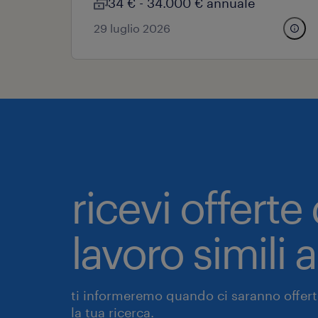
34 € - 34.000 € annuale
29 luglio 2026
ricevi offerte 
lavoro simili 
ti informeremo quando ci saranno offerte
la tua ricerca.