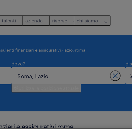
talenti
azienda
risorse
chi siamo
sulenti finanziari e assicurativi
lazio
roma
dove?
di
utilizza la posizione attuale
nziari e assicurativi roma