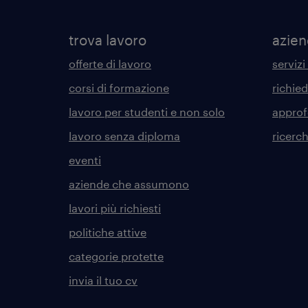
trova lavoro
azie
offerte di lavoro
servizi
corsi di formazione
richie
lavoro per studenti e non solo
approf
lavoro senza diploma
ricerc
eventi
aziende che assumono
lavori più richiesti
politiche attive
categorie protette
invia il tuo cv