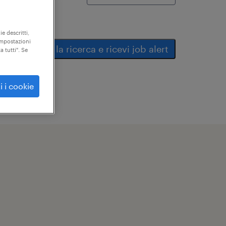
ie descritti,
"impostazioni
salva la ricerca e ricevi job alert
a tutti". Se
i i cookie