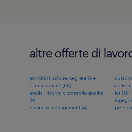
altre offerte di lavo
amministrazione, segreteria e
custome
risorse umane
(
56
)
edilizia
analisi, ricerca e controllo qualità
ict
(
16
)
(
9
)
ingegne
business management
(
4
)
produz