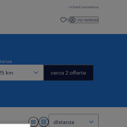
richiedi assistenza
0
my randstad
stanza
cerca 2 offerte