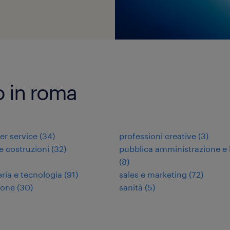
ro in roma
r service
(
34
)
professioni creative
(
3
)
 e costruzioni
(
32
)
pubblica amministrazione e 
(
8
)
ria e tecnologia
(
91
)
sales e marketing
(
72
)
ione
(
30
)
sanità
(
5
)