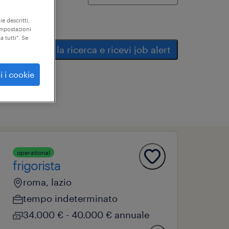
ie descritti,
"impostazioni
a tutti". Se
salva la ricerca e ricevi job alert
i i cookie
operational
frigorista
roma, lazio
tempo indeterminato
34.000 € - 40.000 € annuale