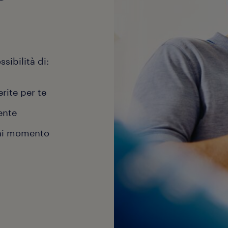
sibilità di:
erite per te
ente
gni momento