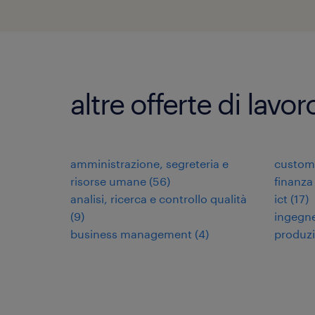
altre offerte di lavo
amministrazione, segreteria e
custome
risorse umane
(
56
)
finanza
analisi, ricerca e controllo qualità
ict
(
17
)
(
9
)
ingegne
business management
(
4
)
produz