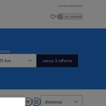
richiedi assistenza
0
my randstad
stanza
cerca 3 offerte