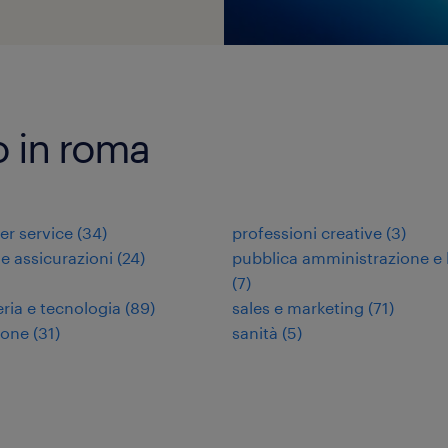
ro in roma
r service
(
34
)
professioni creative
(
3
)
 e assicurazioni
(
24
)
pubblica amministrazione e 
(
7
)
ria e tecnologia
(
89
)
sales e marketing
(
71
)
ione
(
31
)
sanità
(
5
)