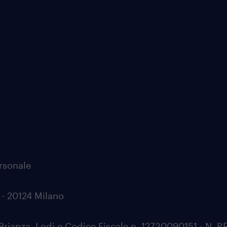
ersonale
0 - 20124 Milano
Brianza, Lodi e Codice Fiscale n. 12730090151 - N. 