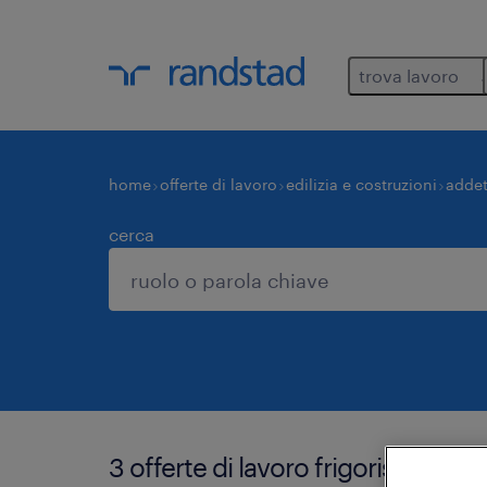
trova lavoro
home
offerte di lavoro
edilizia e costruzioni
addet
cerca
3 offerte di lavoro frigorista roma