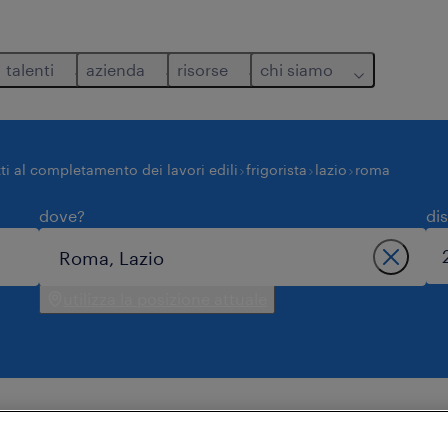
talenti
azienda
risorse
chi siamo
ti al completamento dei lavori edili
frigorista
lazio
roma
dove?
di
utilizza la posizione attuale