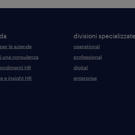
nda
divisioni specializzat
 per le aziende
operational
di una consulenza
professional
ondimenti HR
digital
he e insight HR
enterprise