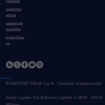
richiesti
politiche
attive
categorie
protette
invia il tuo
cv
rustpilot
RANDSTAD ITALIA S.p.A. - Società Unipersonale
Sede Legale: Via Roberto Lepetit n. 8/10 - 20124
Milano