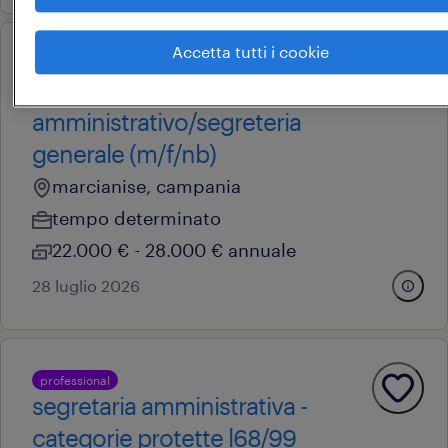
Accetta tutti i cookie
professional
back office
amministrativo/segreteria
generale (m/f/nb)
marcianise, campania
tempo determinato
22.000 € - 28.000 € annuale
28 luglio 2026
professional
segretaria amministrativa -
categorie protette l68/99