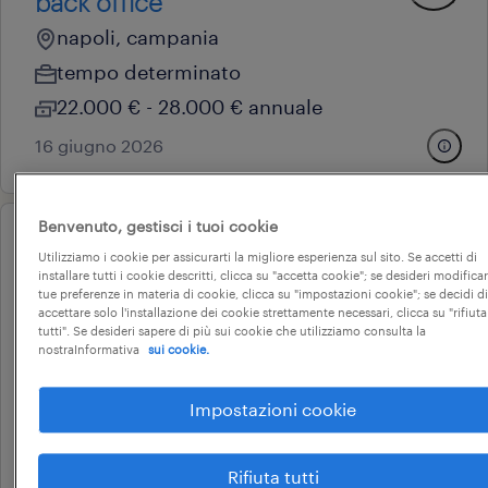
back office
napoli, campania
tempo determinato
22.000 € - 28.000 € annuale
16 giugno 2026
Benvenuto, gestisci i tuoi cookie
professional
Utilizziamo i cookie per assicurarti la migliore esperienza sul sito. Se accetti di
impiegato back office categoria
installare tutti i cookie descritti, clicca su "accetta cookie"; se desideri modificar
tue preferenze in materia di cookie, clicca su "impostazioni cookie"; se decidi di
protetta l.68/99
accettare solo l'installazione dei cookie strettamente necessari, clicca su "rifiuta
tutti". Se desideri sapere di più sui cookie che utilizziamo consulta la
napoli, campania
nostraInformativa
sui cookie.
tempo determinato
Impostazioni cookie
22.000 € - 28.000 € annuale
8 giugno 2026
Rifiuta tutti