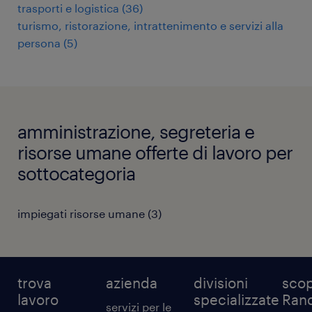
trasporti e logistica
(
36
)
turismo, ristorazione, intrattenimento e servizi alla
persona
(
5
)
amministrazione, segreteria e
risorse umane offerte di lavoro per
sottocategoria
impiegati risorse umane
(
3
)
trova
azienda
divisioni
scop
lavoro
specializzate
Ran
servizi per le