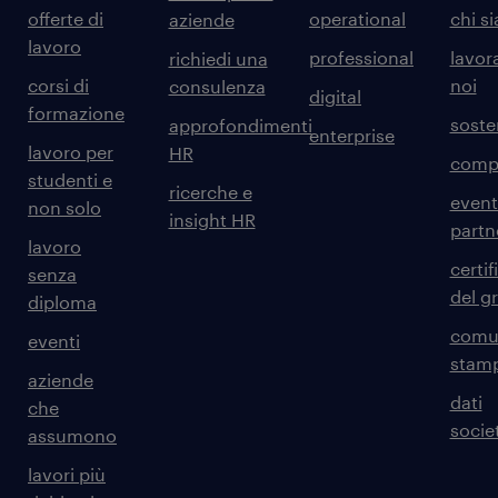
offerte di
operational
chi s
aziende
lavoro
professional
lavor
richiedi una
corsi di
noi
consulenza
digital
formazione
sosten
approfondimenti
enterprise
lavoro per
HR
comp
studenti e
ricerche e
event
non solo
insight HR
partn
lavoro
certif
senza
del g
diploma
comun
eventi
stam
aziende
dati
che
societ
assumono
lavori più