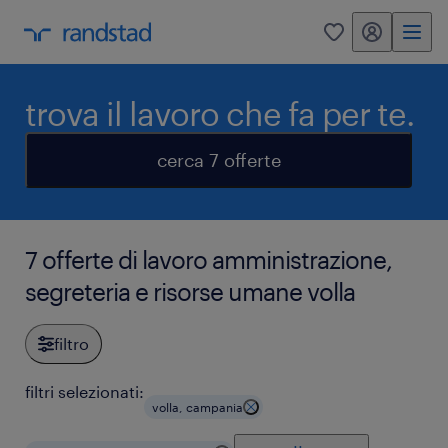
my randstad
0
trova il lavoro che fa per te.
cerca 7 offerte
7 offerte di lavoro amministrazione,
segreteria e risorse umane volla
filtro
filtri selezionati:
volla, campania