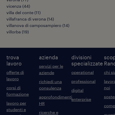
vicenza
(
44
)
villa del conte
(
11
)
villafranca di verona
(
14
)
villanova di camposampiero
(
14
)
villorba
(
19
)
trova
azienda
divisioni
scop
lavoro
specializzate
Ran
servizi per le
offerte di
operational
chi s
aziende
lavoro
professional
lavor
richiedi una
corsi di
noi
consulenza
digital
formazione
sosten
approfondimenti
enterprise
lavoro per
HR
comp
studenti e
ricerche e
event