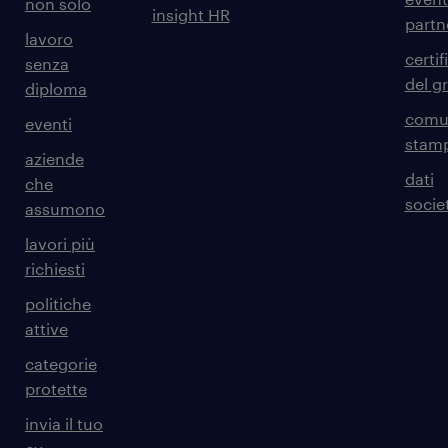
non solo
insight HR
partn
lavoro
certif
senza
del g
diploma
comun
eventi
stam
aziende
dati
che
societ
assumono
lavori più
richiesti
politiche
attive
categorie
protette
invia il tuo