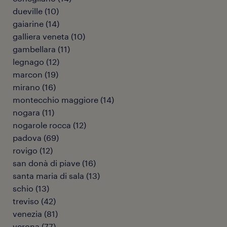
dueville
(
10
)
gaiarine
(
14
)
galliera veneta
(
10
)
gambellara
(
11
)
legnago
(
12
)
marcon
(
19
)
mirano
(
16
)
montecchio maggiore
(
14
)
nogara
(
11
)
nogarole rocca
(
12
)
padova
(
69
)
rovigo
(
12
)
san donà di piave
(
16
)
santa maria di sala
(
13
)
schio
(
13
)
treviso
(
42
)
venezia
(
81
)
verona
(
77
)