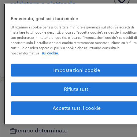
saldatore a elettrodo -
carpenteria metallica
Benvenuto, gestisci i tuoi cookie
(trasfertista)
Utilizziamo i cookie per assicurarti la migliore esperienza sul sito. Se accetti di
salgareda, veneto
installare tutti i cookie descritti, clicca su "accetta cookie"; se desideri modificar
tue preferenze in materia di cookie, clicca su "impostazioni cookie"; se decidi di
tempo indeterminato
accettare solo l'installazione dei cookie strettamente necessari, clicca su "rifiuta
tutti". Se desideri sapere di più sui cookie che utilizziamo consulta la
28.000 € - 35.000 € annuale
nostraInformativa
sui cookie.
5 agosto 2026
Impostazioni cookie
Rifiuta tutti
professional
addetto gestione documentale
Accetta tutti i cookie
di cantina (f/m/nb)
salgareda, veneto
tempo determinato