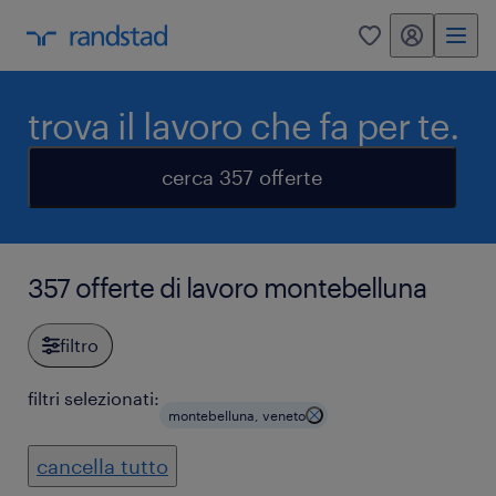
my randstad
0
trova il lavoro che fa per te.
cerca 357 offerte
357 offerte di lavoro montebelluna
filtro
filtri selezionati:
montebelluna, veneto
cancella tutto