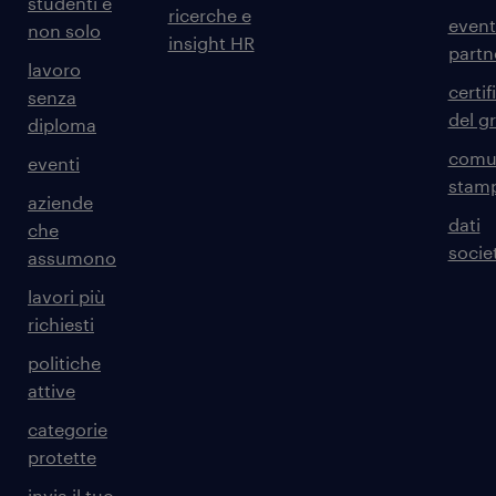
studenti e
ricerche e
event
non solo
insight HR
partn
lavoro
certif
senza
del g
diploma
comun
eventi
stam
aziende
dati
che
societ
assumono
lavori più
richiesti
politiche
attive
categorie
protette
invia il tuo