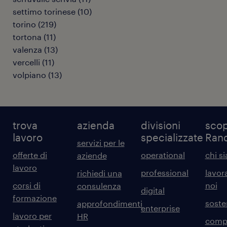
settimo torinese
(
10
)
torino
(
219
)
tortona
(
11
)
valenza
(
13
)
vercelli
(
11
)
volpiano
(
13
)
trova
azienda
divisioni
scop
lavoro
specializzate
Ran
servizi per le
offerte di
operational
chi s
aziende
lavoro
professional
lavor
richiedi una
corsi di
noi
consulenza
digital
formazione
sosten
approfondimenti
enterprise
lavoro per
HR
comp