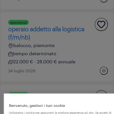
operational
operaio addetto alla logistica
(f/m/nb)
balocco, piemonte
tempo determinato
22.000 € - 28.000 € annuale
24 luglio 2026
operational
magazziniere retrattilista
Benvenuto, gestisci i tuoi cookie
carisio, piemonte
Utilizziamo i cookie per assicurarti la migliore esperienza sul sito. Se accetti di