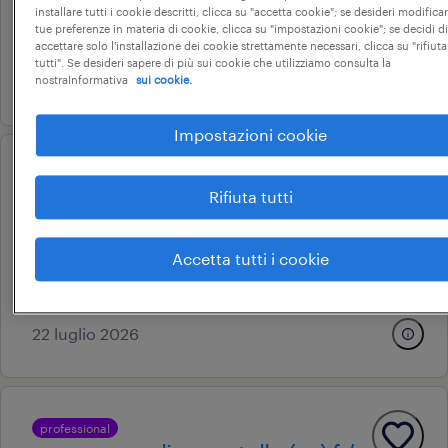
tempo determinato
installare tutti i cookie descritti, clicca su "accetta cookie"; se desideri modificar
tue preferenze in materia di cookie, clicca su "impostazioni cookie"; se decidi di
18.000 € - 22.000 € annuale
accettare solo l'installazione dei cookie strettamente necessari, clicca su "rifiuta
tutti". Se desideri sapere di più sui cookie che utilizziamo consulta la
23 luglio 2026
nostraInformativa
sui cookie.
Impostazioni cookie
operational
addetto pulizie part-time
Rifiuta tutti
balocco, piemonte
Accetta tutti i cookie
tempo determinato
15.000 € - 18.000 € annuale
22 luglio 2026
professional