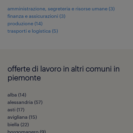
amministrazione, segreteria e risorse umane
(
3
)
finanza e assicurazioni
(
3
)
produzione
(
14
)
trasporti e logistica
(
5
)
offerte di lavoro in altri comuni in
piemonte
alba
(
14
)
alessandria
(
57
)
asti
(
17
)
avigliana
(
15
)
biella
(
22
)
borgomanero
(
9
)