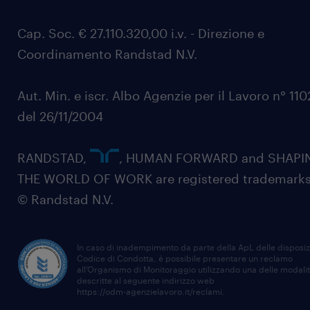
Cap. Soc. € 27.110.320,00 i.v. - Direzione e
Coordinamento Randstad N.V.
Aut. Min. e iscr. Albo Agenzie per il Lavoro n° 11
del 26/11/2004
RANDSTAD,
, HUMAN FORWARD and SHAPI
THE WORLD OF WORK are registered trademarks
© Randstad N.V.
In caso di inadempimento da parte della ApL delle disposiz
Codice di Condotta, è possibile presentare un reclamo
all’Organismo di Monitoraggio utilizzando una delle modali
descritte al seguente indirizzo web
https://odm-agenzielavoro.it/reclami
.