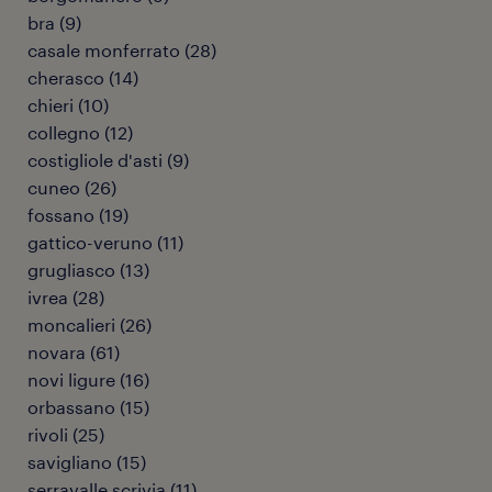
bra
(
9
)
casale monferrato
(
28
)
cherasco
(
14
)
chieri
(
10
)
collegno
(
12
)
costigliole d'asti
(
9
)
cuneo
(
26
)
fossano
(
19
)
gattico-veruno
(
11
)
grugliasco
(
13
)
ivrea
(
28
)
moncalieri
(
26
)
novara
(
61
)
novi ligure
(
16
)
orbassano
(
15
)
rivoli
(
25
)
savigliano
(
15
)
serravalle scrivia
(
11
)