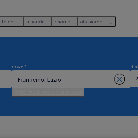
talenti
azienda
risorse
chi siamo
dove?
dis
utilizza la posizione attuale