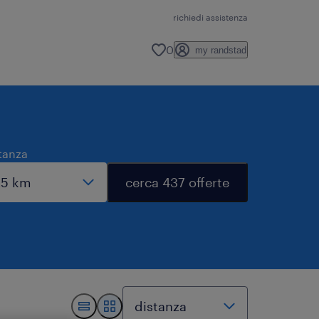
richiedi assistenza
0
my randstad
tanza
cerca 437 offerte