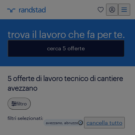
my randstad
0
trova il lavoro che fa per te.
cerca 5 offerte
5 offerte di lavoro tecnico di cantiere
avezzano
filtro
filtri selezionati:
cancella tutto
avezzano, abruzzo