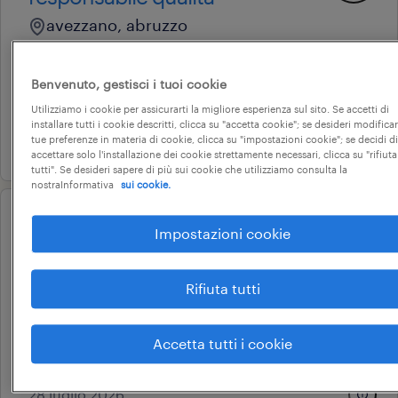
avezzano, abruzzo
tempo determinato
28.000 € - 34.000 € annuale
Benvenuto, gestisci i tuoi cookie
siapra spa
Utilizziamo i cookie per assicurarti la migliore esperienza sul sito. Se accetti di
installare tutti i cookie descritti, clicca su "accetta cookie"; se desideri modificar
10 giugno 2026
tue preferenze in materia di cookie, clicca su "impostazioni cookie"; se decidi di
accettare solo l'installazione dei cookie strettamente necessari, clicca su "rifiuta
tutti". Se desideri sapere di più sui cookie che utilizziamo consulta la
nostraInformativa
sui cookie.
operational
Impostazioni cookie
assistente front office e
logistica (m/f/nb)
Rifiuta tutti
avezzano, abruzzo
tempo indeterminato
Accetta tutti i cookie
28.000 € - 34.000 € annuale
28 luglio 2026