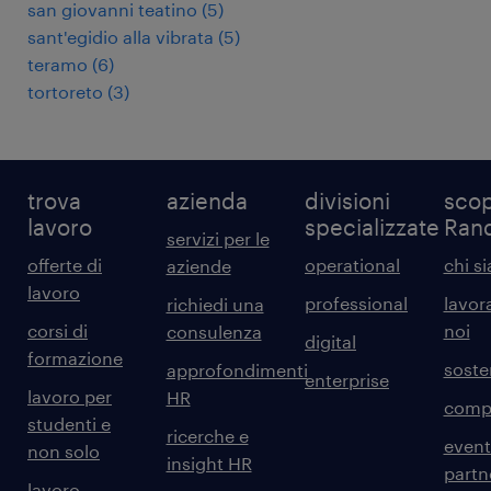
san giovanni teatino
(
5
)
sant'egidio alla vibrata
(
5
)
teramo
(
6
)
tortoreto
(
3
)
trova
azienda
divisioni
scop
lavoro
specializzate
Ran
servizi per le
offerte di
operational
chi s
aziende
lavoro
professional
lavor
richiedi una
corsi di
noi
consulenza
digital
formazione
sosten
approfondimenti
enterprise
lavoro per
HR
comp
studenti e
ricerche e
event
non solo
insight HR
partn
lavoro