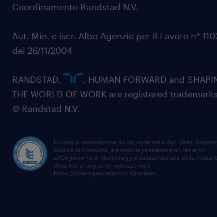
Coordinamento Randstad N.V.
Aut. Min. e iscr. Albo Agenzie per il Lavoro n° 11
del 26/11/2004
RANDSTAD,
, HUMAN FORWARD and SHAPI
THE WORLD OF WORK are registered trademarks
© Randstad N.V.
In caso di inadempimento da parte della ApL delle disposiz
Codice di Condotta, è possibile presentare un reclamo
all’Organismo di Monitoraggio utilizzando una delle modali
descritte al seguente indirizzo web
https://odm-agenzielavoro.it/reclami
.