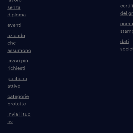
certif
senza
del g
diploma
comun
eventi
stam
aziende
dati
che
societ
assumono
lavori più
richiesti
politiche
attive
categorie
protette
invia il tuo
cv