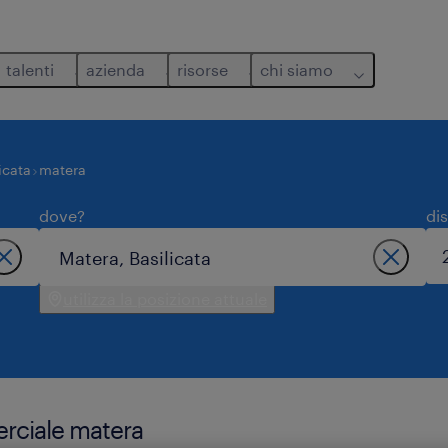
talenti
azienda
risorse
chi siamo
icata
matera
dove?
di
utilizza la posizione attuale
erciale matera