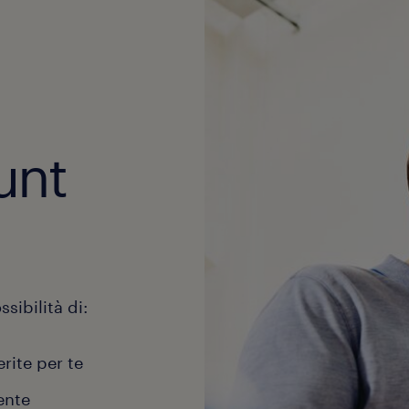
unt
sibilità di:
erite per te
ente