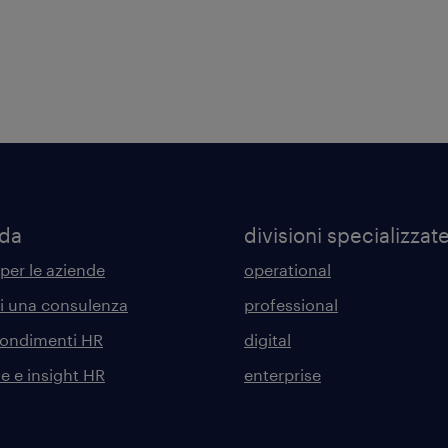
nda
divisioni specializzat
 per le aziende
operational
di una consulenza
professional
ondimenti HR
digital
he e insight HR
enterprise