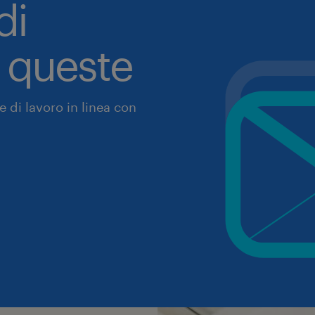
di
a queste
 di lavoro in linea con