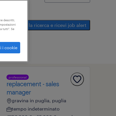
ie descritti,
salva la ricerca e ricevi job alert
"impostazioni
a tutti". Se
i i cookie
professional
replacement - sales
manager
gravina in puglia, puglia
tempo indeterminato