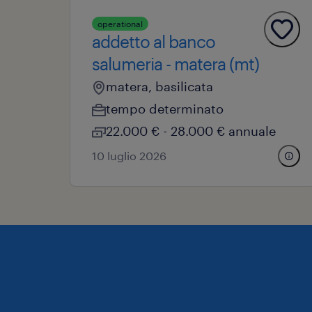
operational
addetto al banco
salumeria - matera (mt)
matera, basilicata
tempo determinato
22.000 € - 28.000 € annuale
10 luglio 2026