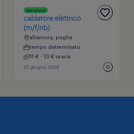
operational
cablatore elettrico
(m/f/nb)
altamura, puglia
tempo determinato
11 € - 13 € oraria
22 giugno 2026