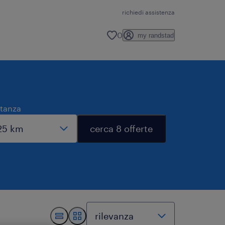
richiedi assistenza
0
my randstad
stanza
cerca 8 offerte