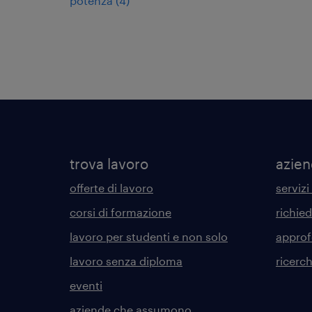
potenza
(
4
)
trova lavoro
azie
offerte di lavoro
servizi
corsi di formazione
richie
lavoro per studenti e non solo
approf
lavoro senza diploma
ricerc
eventi
aziende che assumono