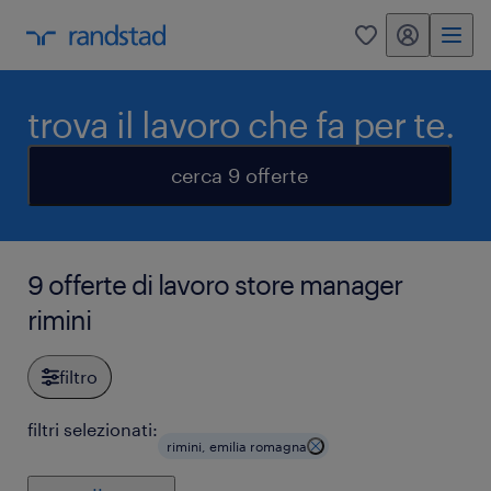
my randstad
0
trova il lavoro che fa per te.
cerca 9 offerte
9 offerte di lavoro store manager
rimini
filtro
filtri selezionati:
rimini, emilia romagna