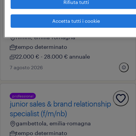
Rifiuta tutti
operational
promoter in-store rimini
Accetta tutti i cookie
(m/f/nb)
rimini, emilia-romagna
tempo determinato
22.000 € - 28.000 € annuale
7 agosto 2026
professional
junior sales & brand relationship
specialist (f/m/nb)
gambettola, emilia-romagna
tempo determinato