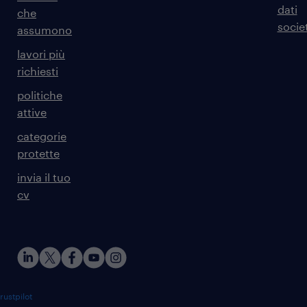
dati
che
societ
assumono
lavori più
richiesti
politiche
attive
categorie
protette
invia il tuo
cv
rustpilot