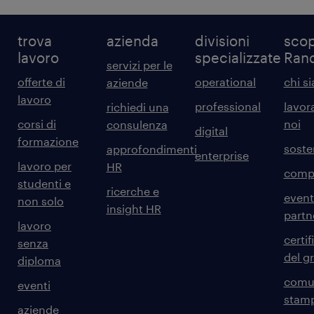
trova
azienda
divisioni
scop
lavoro
specializzate
Ran
servizi per le
offerte di
operational
chi s
aziende
lavoro
professional
lavor
richiedi una
corsi di
noi
consulenza
digital
formazione
sosten
approfondimenti
enterprise
lavoro per
HR
comp
studenti e
ricerche e
event
non solo
insight HR
partn
lavoro
certif
senza
del g
diploma
comun
eventi
stam
aziende