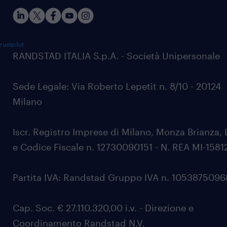
rustpilot
RANDSTAD ITALIA S.p.A. - Società Unipersonale
Sede Legale: Via Roberto Lepetit n. 8/10 - 20124
Milano
Iscr. Registro Imprese di Milano, Monza Brianza, 
e Codice Fiscale n. 12730090151 - N. REA MI-1581
Partita IVA: Randstad Gruppo IVA n. 105387509
Cap. Soc. € 27.110.320,00 i.v. - Direzione e
Coordinamento Randstad N.V.