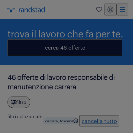
my randstad
0
trova il lavoro che fa per te.
cerca 46 offerte
46 offerte di lavoro responsabile di
manutenzione carrara
filtro
filtri selezionati:
cancella tutto
carrara, toscana