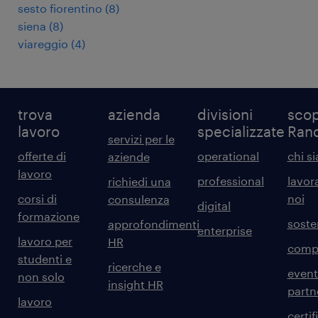
sesto fiorentino
(
8
)
siena
(
8
)
viareggio
(
4
)
trova
azienda
divisioni
scop
lavoro
specializzate
Ran
servizi per le
offerte di
operational
chi s
aziende
lavoro
professional
lavor
richiedi una
corsi di
noi
consulenza
digital
formazione
sosten
approfondimenti
enterprise
lavoro per
HR
comp
studenti e
ricerche e
event
non solo
insight HR
partn
lavoro
certif