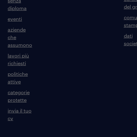
senza
del g
diploma
comun
eventi
stam
aziende
dati
che
societ
assumono
lavori più
richiesti
politiche
attive
categorie
protette
invia il tuo
cv