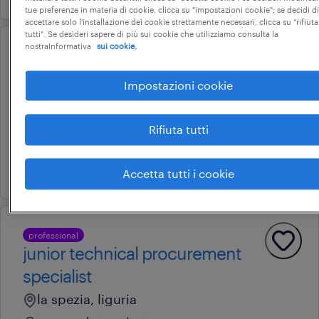
tue preferenze in materia di cookie, clicca su "impostazioni cookie"; se decidi di
accettare solo l'installazione dei cookie strettamente necessari, clicca su "rifiuta
tutti". Se desideri sapere di più sui cookie che utilizziamo consulta la
nostraInformativa
sui cookie.
professional
infermieri (m/f/nb)
Impostazioni cookie
massa, toscana
tempo determinato
Rifiuta tutti
28.000 € - 34.000 € annuale
6 luglio 2026
Accetta tutti i cookie
professional
junior technical procurement
specialist
la spezia, liguria