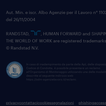
Aut. Min. e iscr. Albo Agenzie per il Lavoro n° 11
del 26/11/2004
RANDSTAD,
, HUMAN FORWARD and SHAPI
THE WORLD OF WORK are registered trademarks
© Randstad N.V.
In caso di inadempimento da parte della ApL delle disposiz
Codice di Condotta, è possibile presentare un reclamo
all’Organismo di Monitoraggio utilizzando una delle modali
descritte al seguente indirizzo web
https://odm-agenzielavoro.it/reclami
.
privacy
contattaci
cookies
segnalazioni
phishing
access