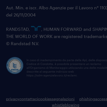
Aut. Min. e iscr. Albo Agenzie per il Lavoro n° 11
del 26/11/2004
RANDSTAD,
, HUMAN FORWARD and SHAPI
THE WORLD OF WORK are registered trademarks
© Randstad N.V.
In caso di inadempimento da parte della ApL delle disposiz
Codice di Condotta, è possibile presentare un reclamo
all’Organismo di Monitoraggio utilizzando una delle modali
descritte al seguente indirizzo web
https://odm-agenzielavoro.it/reclami
.
privacy
contattaci
cookies
segnalazioni
phishing
access
whistleblowing