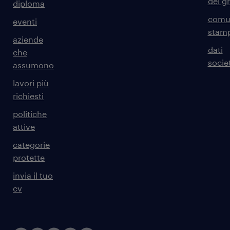
del g
diploma
comun
eventi
stam
aziende
dati
che
societ
assumono
lavori più
richiesti
politiche
attive
categorie
protette
invia il tuo
cv