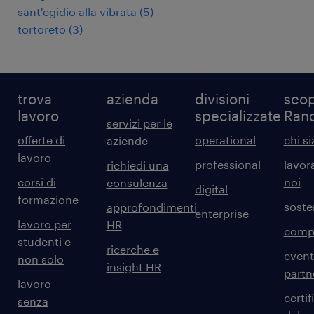
sant'egidio alla vibrata
(
5
)
tortoreto
(
3
)
trova
azienda
divisioni
scop
lavoro
specializzate
Ran
servizi per le
offerte di
operational
chi s
aziende
lavoro
professional
lavor
richiedi una
corsi di
noi
consulenza
digital
formazione
sosten
approfondimenti
enterprise
lavoro per
HR
comp
studenti e
ricerche e
event
non solo
insight HR
partn
lavoro
certif
senza