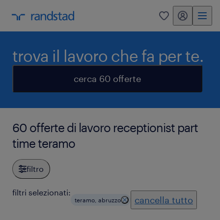
my randstad
0
trova il lavoro che fa per te.
cerca 60 offerte
60 offerte di lavoro receptionist part
time teramo
filtro
filtri selezionati:
cancella tutto
teramo, abruzzo