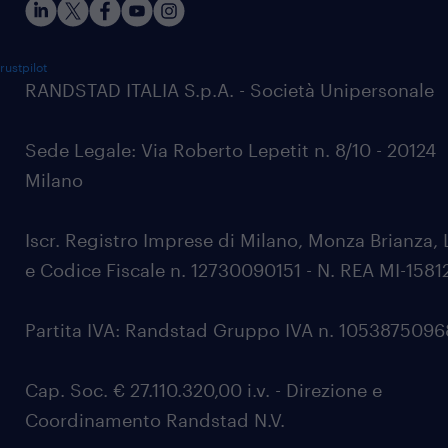
rustpilot
RANDSTAD ITALIA S.p.A. - Società Unipersonale
Sede Legale: Via Roberto Lepetit n. 8/10 - 20124
Milano
Iscr. Registro Imprese di Milano, Monza Brianza, 
e Codice Fiscale n. 12730090151 - N. REA MI-1581
Partita IVA: Randstad Gruppo IVA n. 105387509
Cap. Soc. € 27.110.320,00 i.v. - Direzione e
Coordinamento Randstad N.V.