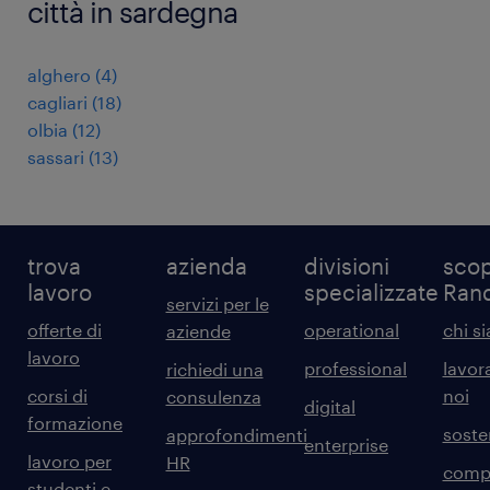
città in sardegna
alghero
(
4
)
cagliari
(
18
)
olbia
(
12
)
sassari
(
13
)
trova
azienda
divisioni
scop
lavoro
specializzate
Ran
servizi per le
offerte di
operational
chi s
aziende
lavoro
professional
lavor
richiedi una
corsi di
noi
consulenza
digital
formazione
sosten
approfondimenti
enterprise
lavoro per
HR
comp
studenti e