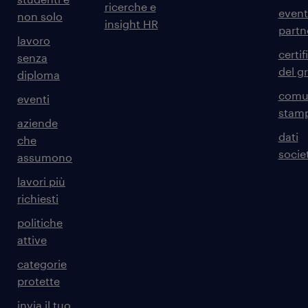
ricerche e
event
non solo
insight HR
partn
lavoro
certif
senza
del g
diploma
comun
eventi
stam
aziende
dati
che
societ
assumono
lavori più
richiesti
politiche
attive
categorie
protette
invia il tuo