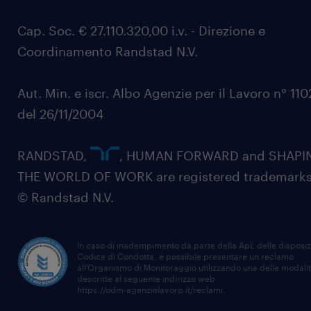
Cap. Soc. € 27.110.320,00 i.v. - Direzione e
Coordinamento Randstad N.V.
Aut. Min. e iscr. Albo Agenzie per il Lavoro n° 11
del 26/11/2004
RANDSTAD,
, HUMAN FORWARD and SHAPI
THE WORLD OF WORK are registered trademarks
© Randstad N.V.
In caso di inadempimento da parte della ApL delle disposiz
Codice di Condotta, è possibile presentare un reclamo
all’Organismo di Monitoraggio utilizzando una delle modali
descritte al seguente indirizzo web
https://odm-agenzielavoro.it/reclami
.