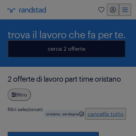
my randstad
0
trova il lavoro che fa per te.
cerca 2 offerte
2 offerte di lavoro part time oristano
filtro
filtri selezionati:
cancella tutto
oristano, sardegna