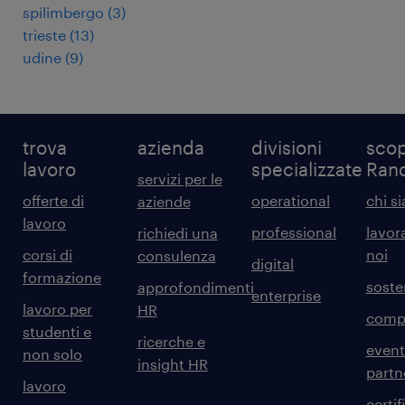
spilimbergo
(
3
)
trieste
(
13
)
udine
(
9
)
trova
azienda
divisioni
scop
lavoro
specializzate
Ran
servizi per le
offerte di
operational
chi s
aziende
lavoro
professional
lavor
richiedi una
corsi di
noi
consulenza
digital
formazione
sosten
approfondimenti
enterprise
lavoro per
HR
comp
studenti e
ricerche e
event
non solo
insight HR
partn
lavoro
certif