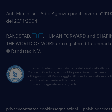
Aut. Min. e iscr. Albo Agenzie per il Lavoro n° 11
del 26/11/2004
RANDSTAD,
, HUMAN FORWARD and SHAPI
THE WORLD OF WORK are registered trademarks
© Randstad N.V.
In caso di inadempimento da parte della ApL delle disposiz
Codice di Condotta, è possibile presentare un reclamo
all’Organismo di Monitoraggio utilizzando una delle modali
descritte al seguente indirizzo web
https://odm-agenzielavoro.it/reclami
.
privacy
contattaci
cookies
segnalazioni
phishing
access