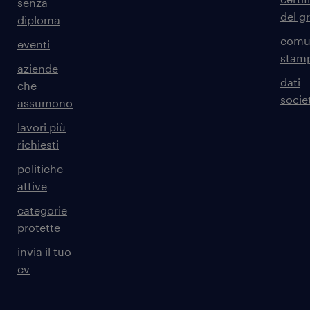
senza
del g
diploma
comun
eventi
stam
aziende
dati
che
societ
assumono
lavori più
richiesti
politiche
attive
categorie
protette
invia il tuo
cv