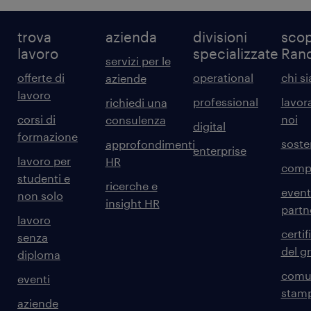
trova
azienda
divisioni
scop
lavoro
specializzate
Ran
servizi per le
offerte di
operational
chi s
aziende
lavoro
professional
lavor
richiedi una
corsi di
noi
consulenza
digital
formazione
sosten
approfondimenti
enterprise
lavoro per
HR
comp
studenti e
ricerche e
event
non solo
insight HR
partn
lavoro
certif
senza
del g
diploma
comun
eventi
stam
aziende