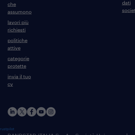
dati
che
societ
assumono
lavori più
richiesti
politiche
attive
categorie
protette
invia il tuo
cv
rustpilot