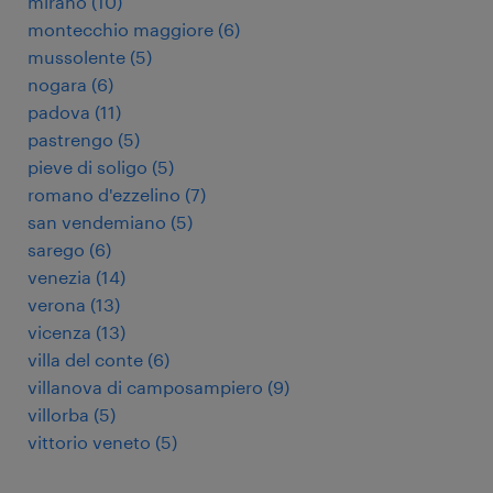
mirano
(
10
)
montecchio maggiore
(
6
)
mussolente
(
5
)
nogara
(
6
)
padova
(
11
)
pastrengo
(
5
)
pieve di soligo
(
5
)
romano d'ezzelino
(
7
)
san vendemiano
(
5
)
sarego
(
6
)
venezia
(
14
)
verona
(
13
)
vicenza
(
13
)
villa del conte
(
6
)
villanova di camposampiero
(
9
)
villorba
(
5
)
vittorio veneto
(
5
)