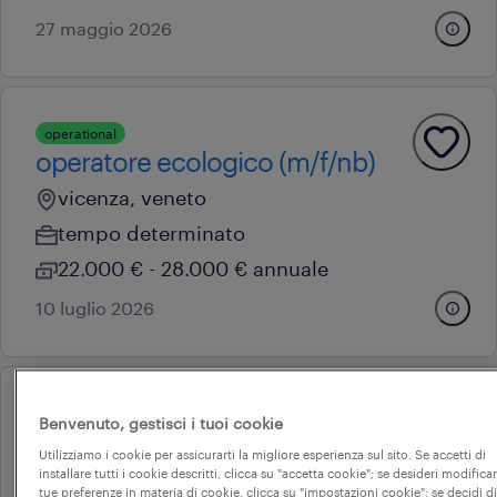
27 maggio 2026
operational
operatore ecologico (m/f/nb)
vicenza, veneto
tempo determinato
22.000 € - 28.000 € annuale
10 luglio 2026
operational
Benvenuto, gestisci i tuoi cookie
operatore allevamento suini
Utilizziamo i cookie per assicurarti la migliore esperienza sul sito. Se accetti di
campodoro, veneto
installare tutti i cookie descritti, clicca su "accetta cookie"; se desideri modificar
tue preferenze in materia di cookie, clicca su "impostazioni cookie"; se decidi di