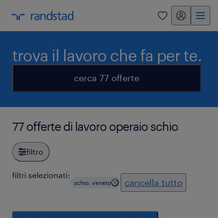
my randstad
0
trova il lavoro che fa per te.
cerca 77 offerte
77 offerte di lavoro operaio schio
filtro
filtri selezionati:
cancella tutto
schio, veneto