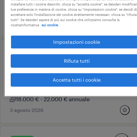
tempo determinato
installare tutti i cookie descritti, clicca su "accetta cookie"; se desideri modificar
tue preferenze in materia di cookie, clicca su "impostazioni cookie"; se decidi di
22.000 € - 28.000 € annuale
accettare solo l'installazione dei cookie strettamente necessari, clicca su "rifiuta
tutti". Se desideri sapere di più sui cookie che utilizziamo consulta la
11 giugno 2026
nostraInformativa
sui cookie.
Impostazioni cookie
operational
addetto all'assemblaggio
Rifiuta tutti
(m/f/nb)
pozzoleone, veneto
Accetta tutti i cookie
tempo determinato
18.000 € - 22.000 € annuale
3 agosto 2026