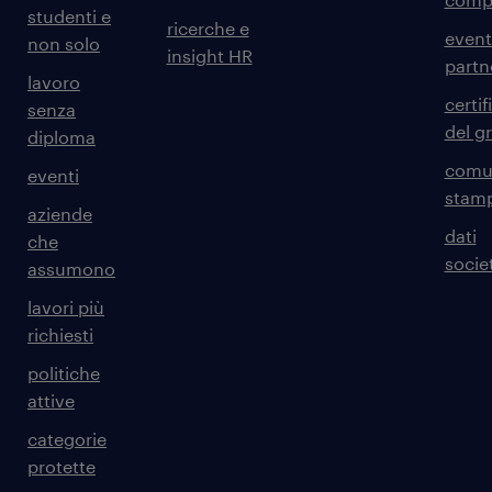
studenti e
ricerche e
event
non solo
insight HR
partn
lavoro
certif
senza
del g
diploma
comun
eventi
stam
aziende
dati
che
societ
assumono
lavori più
richiesti
politiche
attive
categorie
protette