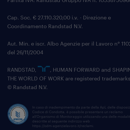
Partita IVA: Randstad Gruppo IVA n. 105387509
Cap. Soc. € 27.110.320,00 i.v. - Direzione e
Coordinamento Randstad N.V.
Aut. Min. e iscr. Albo Agenzie per il Lavoro n° 11
del 26/11/2004
RANDSTAD,
, HUMAN FORWARD and SHAPI
THE WORLD OF WORK are registered trademarks
© Randstad N.V.
In caso di inadempimento da parte della ApL delle disposiz
Codice di Condotta, è possibile presentare un reclamo
all’Organismo di Monitoraggio utilizzando una delle modali
descritte al seguente indirizzo web
https://odm-agenzielavoro.it/reclami
.