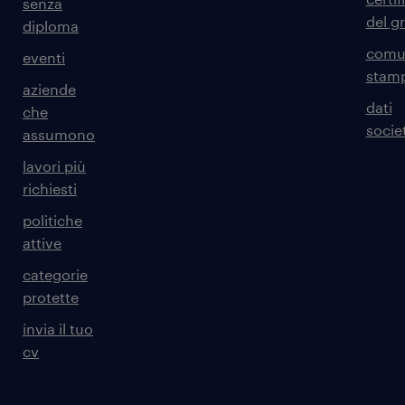
senza
del g
diploma
comun
eventi
stam
aziende
dati
che
societ
assumono
lavori più
richiesti
politiche
attive
categorie
protette
invia il tuo
cv