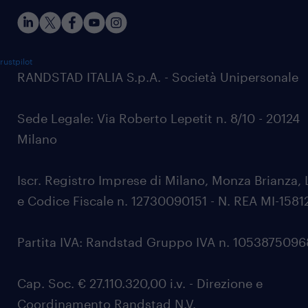
rustpilot
RANDSTAD ITALIA S.p.A. - Società Unipersonale
Sede Legale: Via Roberto Lepetit n. 8/10 - 20124
Milano
Iscr. Registro Imprese di Milano, Monza Brianza, 
e Codice Fiscale n. 12730090151 - N. REA MI-1581
Partita IVA: Randstad Gruppo IVA n. 105387509
Cap. Soc. € 27.110.320,00 i.v. - Direzione e
Coordinamento Randstad N.V.