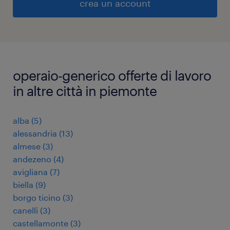
crea un account
operaio-generico offerte di lavoro
in altre città in piemonte
alba
(
5
)
alessandria
(
13
)
almese
(
3
)
andezeno
(
4
)
avigliana
(
7
)
biella
(
9
)
borgo ticino
(
3
)
canelli
(
3
)
castellamonte
(
3
)