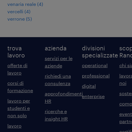
venaria reale
(
4
)
vercelli
(
4
)
verrone
(
5
)
trova
azienda
divisioni
scop
lavoro
specializzate
Ran
servizi per le
offerte di
operational
chi s
aziende
lavoro
professional
lavor
richiedi una
corsi di
noi
consulenza
digital
formazione
sosten
approfondimenti
enterprise
lavoro per
HR
comp
studenti e
ricerche e
event
non solo
insight HR
partn
lavoro
certif