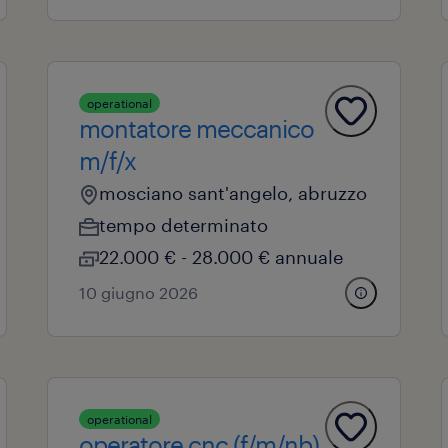
operational
montatore meccanico
m/f/x
mosciano sant'angelo, abruzzo
tempo determinato
22.000 € - 28.000 € annuale
10 giugno 2026
operational
operatore cnc (f/m/nb)