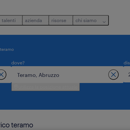
talenti
azienda
risorse
chi siamo
teramo
dove?
di
utilizza la posizione attuale
rico teramo