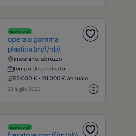
operational
operaio gomma
plastica (m/f/nb)
ancarano, abruzzo
tempo determinato
22.000 € - 28.000 € annuale
23 luglio 2026
operational
fresatore cnc (f/m/nb)