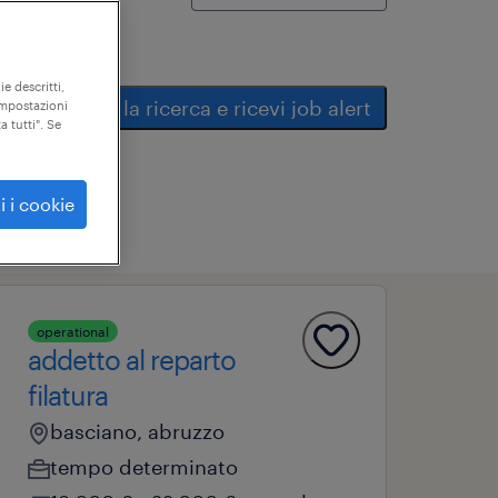
ie descritti,
salva la ricerca e ricevi job alert
"impostazioni
a tutti". Se
i i cookie
operational
addetto al reparto
filatura
basciano, abruzzo
tempo determinato