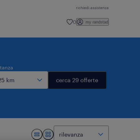
richiedi assistenza
0
my randstad
stanza
cerca 29 offerte