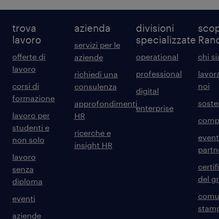
trova
azienda
divisioni
scop
lavoro
specializzate
Ran
servizi per le
offerte di
operational
chi s
aziende
lavoro
professional
lavor
richiedi una
corsi di
noi
consulenza
digital
formazione
sosten
approfondimenti
enterprise
lavoro per
HR
comp
studenti e
ricerche e
event
non solo
insight HR
partn
lavoro
certif
senza
del g
diploma
comun
eventi
stam
aziende