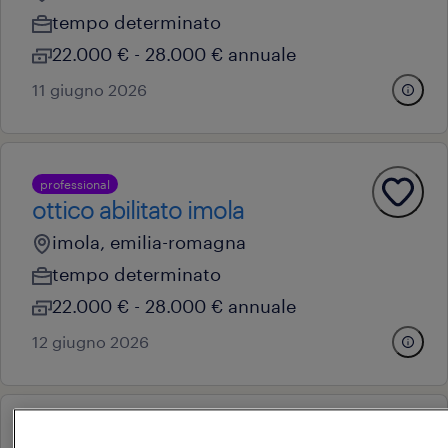
tempo determinato
22.000 € - 28.000 € annuale
11 giugno 2026
professional
ottico abilitato imola
imola, emilia-romagna
tempo determinato
22.000 € - 28.000 € annuale
12 giugno 2026
professional