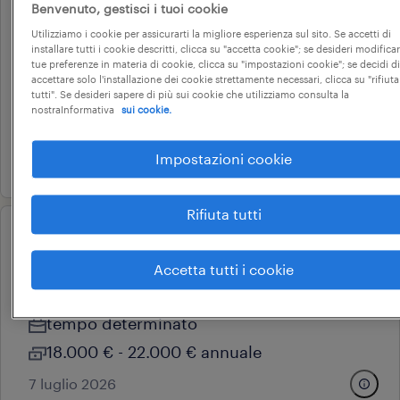
da studente al lavoro post-
Benvenuto, gestisci i tuoi cookie
diploma: incontra gli hr
Utilizziamo i cookie per assicurarti la migliore esperienza sul sito. Se accetti di
installare tutti i cookie descritti, clicca su "accetta cookie"; se desideri modificar
tue preferenze in materia di cookie, clicca su "impostazioni cookie"; se decidi di
faenza, emilia-romagna
accettare solo l'installazione dei cookie strettamente necessari, clicca su "rifiuta
tempo determinato
tutti". Se desideri sapere di più sui cookie che utilizziamo consulta la
nostraInformativa
sui cookie.
18.000 € - 22.000 € annuale
2 luglio 2026
Impostazioni cookie
Rifiuta tutti
operational
scuolabus autista
Accetta tutti i cookie
imola, emilia-romagna
tempo determinato
18.000 € - 22.000 € annuale
7 luglio 2026