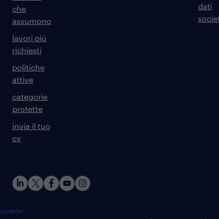
dati
che
societ
assumono
lavori più
richiesti
politiche
attive
categorie
protette
invia il tuo
cv
rustpilot