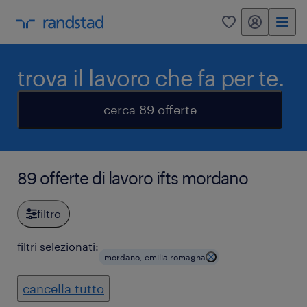
my randstad
0
trova il lavoro che fa per te.
cerca 89 offerte
89 offerte di lavoro ifts mordano
filtro
filtri selezionati:
mordano, emilia romagna
cancella tutto