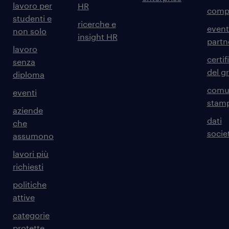
lavoro per
HR
comp
studenti e
ricerche e
event
non solo
insight HR
partn
lavoro
certif
senza
del g
diploma
comun
eventi
stam
aziende
dati
che
societ
assumono
lavori più
richiesti
politiche
attive
categorie
protette