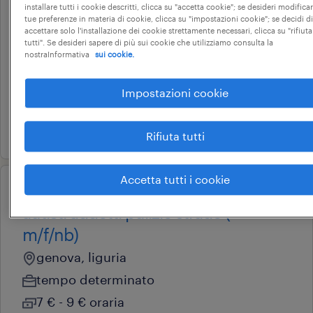
installare tutti i cookie descritti, clicca su "accetta cookie"; se desideri modificar
professional
tue preferenze in materia di cookie, clicca su "impostazioni cookie"; se decidi di
fattorino consegna giornali
accettare solo l'installazione dei cookie strettamente necessari, clicca su "rifiuta
tutti". Se desideri sapere di più sui cookie che utilizziamo consulta la
nostraInformativa
sui cookie.
genova, liguria
tempo determinato
Impostazioni cookie
15.000 € - 18.000 € annuale
8 giugno 2026
Rifiuta tutti
Accetta tutti i cookie
operational
autisti addetti pulizie strade (
m/f/nb)
genova, liguria
tempo determinato
7 € - 9 € oraria