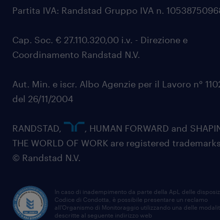
Partita IVA: Randstad Gruppo IVA n. 105387509
Cap. Soc. € 27.110.320,00 i.v. - Direzione e
Coordinamento Randstad N.V.
Aut. Min. e iscr. Albo Agenzie per il Lavoro n° 11
del 26/11/2004
RANDSTAD,
, HUMAN FORWARD and SHAPI
THE WORLD OF WORK are registered trademarks
© Randstad N.V.
In caso di inadempimento da parte della ApL delle disposiz
Codice di Condotta, è possibile presentare un reclamo
all’Organismo di Monitoraggio utilizzando una delle modali
descritte al seguente indirizzo web