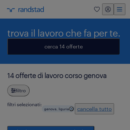
my randstad
0
trova il lavoro che fa per te.
cerca 14 offerte
14 offerte di lavoro corso genova
filtro
filtri selezionati:
cancella tutto
genova, liguria