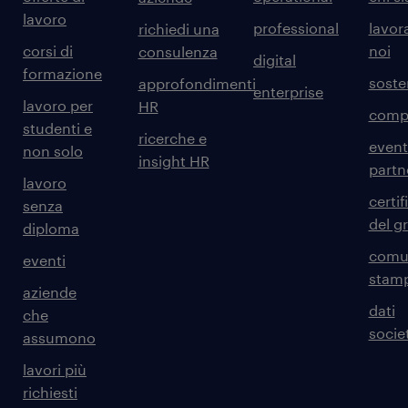
lavoro
professional
lavor
richiedi una
corsi di
noi
consulenza
digital
formazione
sosten
approfondimenti
enterprise
lavoro per
HR
comp
studenti e
ricerche e
event
non solo
insight HR
partn
lavoro
certif
senza
del g
diploma
comun
eventi
stam
aziende
dati
che
societ
assumono
lavori più
richiesti