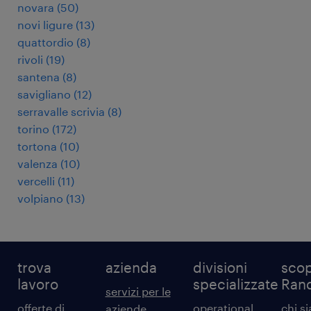
novara
(
50
)
novi ligure
(
13
)
quattordio
(
8
)
rivoli
(
19
)
santena
(
8
)
savigliano
(
12
)
serravalle scrivia
(
8
)
torino
(
172
)
tortona
(
10
)
valenza
(
10
)
vercelli
(
11
)
volpiano
(
13
)
trova
azienda
divisioni
scop
lavoro
specializzate
Ran
servizi per le
offerte di
operational
chi s
aziende