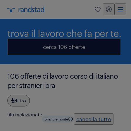
my randstad
0
trova il lavoro che fa per te.
cerca 106 offerte
106 offerte di lavoro corso di italiano
per stranieri bra
filtro
filtri selezionati:
cancella tutto
bra, piemonte