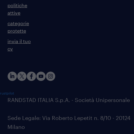
politiche
attive
categorie
protette
invia il tuo
cv
rustpilot
RANDSTAD ITALIA S.p.A. - Società Unipersonale
Sede Legale: Via Roberto Lepetit n. 8/10 - 20124
Milano