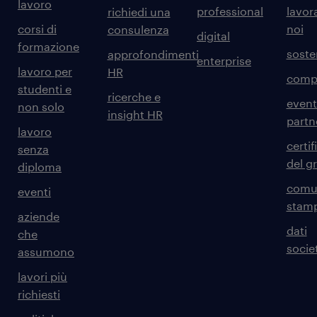
lavoro
professional
lavor
richiedi una
corsi di
noi
consulenza
digital
formazione
sosten
approfondimenti
enterprise
lavoro per
HR
comp
studenti e
ricerche e
event
non solo
insight HR
partn
lavoro
certif
senza
del g
diploma
comun
eventi
stam
aziende
dati
che
societ
assumono
lavori più
richiesti