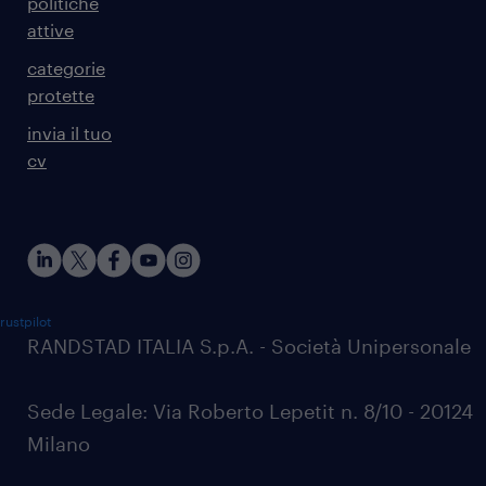
politiche
attive
categorie
protette
invia il tuo
cv
rustpilot
RANDSTAD ITALIA S.p.A. - Società Unipersonale
Sede Legale: Via Roberto Lepetit n. 8/10 - 20124
Milano