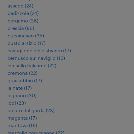
assago
(
24
)
bedizzole
(
24
)
bergamo
(
36
)
brescia
(
86
)
buccinasco
(
35
)
busto arsizio
(
17
)
castiglione delle stiviere
(
17
)
cernusco sul naviglio
(
16
)
cinisello balsamo
(
22
)
cremona
(
22
)
grassobbio
(
17
)
lainate
(
17
)
legnano
(
30
)
lodi
(
23
)
lonato del garda
(
23
)
magenta
(
17
)
mantova
(
16
)
marcallo con casone
(
22
)