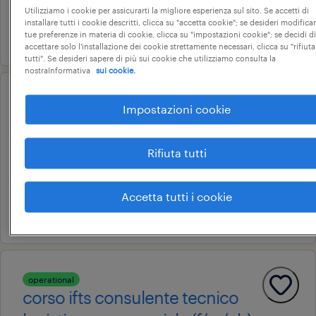
altre tipologie contrattuali
Utilizziamo i cookie per assicurarti la migliore esperienza sul sito. Se accetti di
installare tutti i cookie descritti, clicca su "accetta cookie"; se desideri modificar
23 luglio 2026
tue preferenze in materia di cookie, clicca su "impostazioni cookie"; se decidi di
accettare solo l'installazione dei cookie strettamente necessari, clicca su "rifiuta
tutti". Se desideri sapere di più sui cookie che utilizziamo consulta la
nostraInformativa
sui cookie.
operational
Impostazioni cookie
corso di formazione - addetti al
magazzino (f/m/nb)
Rifiuta tutti
crema, lombardia
corsi di formazione
Accetta tutti i cookie
25 giugno 2026
operational
corso ifts consulente tecnico