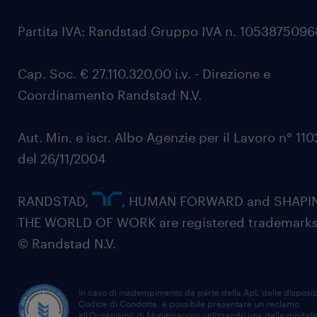
Partita IVA: Randstad Gruppo IVA n. 105387509
Cap. Soc. € 27.110.320,00 i.v. - Direzione e
Coordinamento Randstad N.V.
Aut. Min. e iscr. Albo Agenzie per il Lavoro n° 11
del 26/11/2004
RANDSTAD,
, HUMAN FORWARD and SHAPI
THE WORLD OF WORK are registered trademarks
© Randstad N.V.
In caso di inadempimento da parte della ApL delle disposiz
Codice di Condotta, è possibile presentare un reclamo
all’Organismo di Monitoraggio utilizzando una delle modali