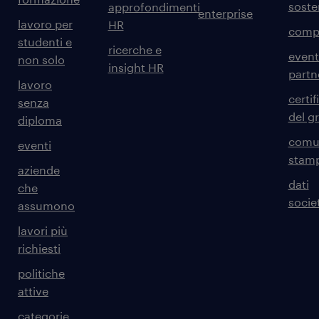
sosten
approfondimenti
enterprise
lavoro per
HR
comp
studenti e
ricerche e
event
non solo
insight HR
partn
lavoro
certif
senza
del g
diploma
comun
eventi
stam
aziende
dati
che
societ
assumono
lavori più
richiesti
politiche
attive
categorie