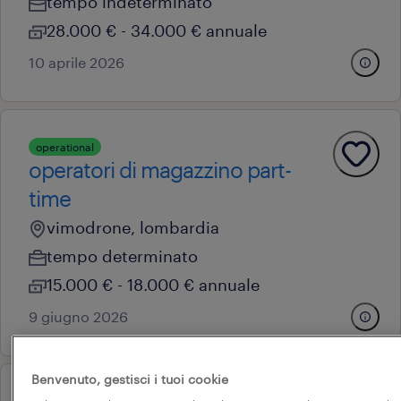
tempo indeterminato
28.000 € - 34.000 € annuale
10 aprile 2026
operational
operatori di magazzino part-
time
vimodrone, lombardia
tempo determinato
15.000 € - 18.000 € annuale
9 giugno 2026
Benvenuto, gestisci i tuoi cookie