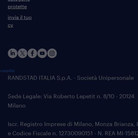
protette
invia il tuo
cv
rustpilot
RANDSTAD ITALIA S.p.A. - Società Unipersonale
Sede Legale: Via Roberto Lepetit n. 8/10 - 20124
Milano
Iscr. Registro Imprese di Milano, Monza Brianza, 
e Codice Fiscale n. 12730090151 - N. REA MI-1581