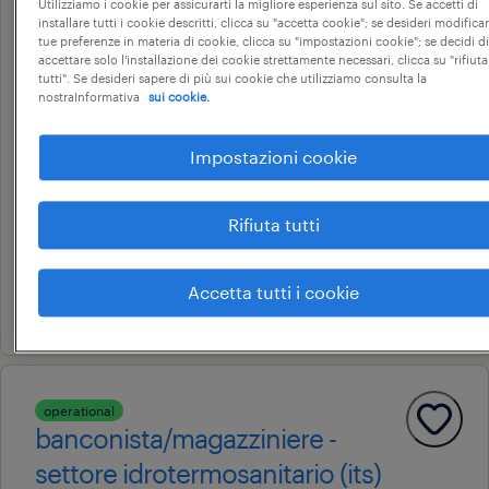
operational
Utilizziamo i cookie per assicurarti la migliore esperienza sul sito. Se accetti di
magazziniere mulettista (m / f /
installare tutti i cookie descritti, clicca su "accetta cookie"; se desideri modificar
tue preferenze in materia di cookie, clicca su "impostazioni cookie"; se decidi di
nb)
accettare solo l'installazione dei cookie strettamente necessari, clicca su "rifiuta
tutti". Se desideri sapere di più sui cookie che utilizziamo consulta la
nostraInformativa
sui cookie.
Impostazioni cookie
lazzate, lombardia
tempo determinato
Rifiuta tutti
22.000 € - 28.000 € annuale
casella spa
Accetta tutti i cookie
8 giugno 2026
operational
banconista/magazziniere -
settore idrotermosanitario (its)