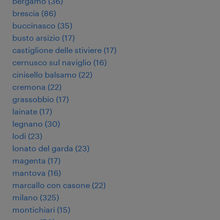
bergamo
(
36
)
brescia
(
86
)
buccinasco
(
35
)
busto arsizio
(
17
)
castiglione delle stiviere
(
17
)
cernusco sul naviglio
(
16
)
cinisello balsamo
(
22
)
cremona
(
22
)
grassobbio
(
17
)
lainate
(
17
)
legnano
(
30
)
lodi
(
23
)
lonato del garda
(
23
)
magenta
(
17
)
mantova
(
16
)
marcallo con casone
(
22
)
milano
(
325
)
montichiari
(
15
)