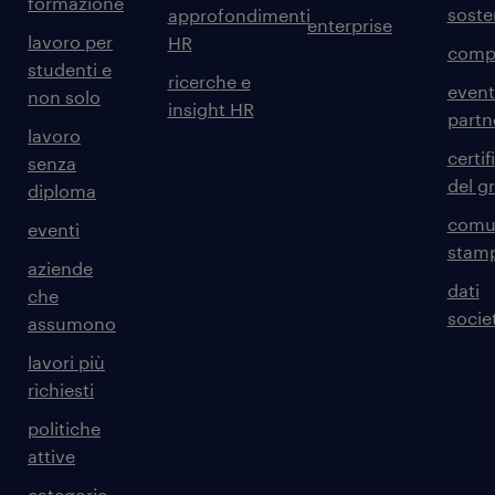
formazione
sosten
approfondimenti
enterprise
lavoro per
HR
comp
studenti e
ricerche e
event
non solo
insight HR
partn
lavoro
certif
senza
del g
diploma
comun
eventi
stam
aziende
dati
che
societ
assumono
lavori più
richiesti
politiche
attive
categorie