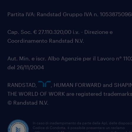
Partita IVA: Randstad Gruppo IVA n. 105387509
Cap. Soc. € 27.110.320,00 i.v. - Direzione e
Coordinamento Randstad N.V.
Aut. Min. e iscr. Albo Agenzie per il Lavoro n° 11
del 26/11/2004
RANDSTAD,
, HUMAN FORWARD and SHAPI
THE WORLD OF WORK are registered trademarks
© Randstad N.V.
In caso di inadempimento da parte della ApL delle disposiz
Codice di Condotta, è possibile presentare un reclamo