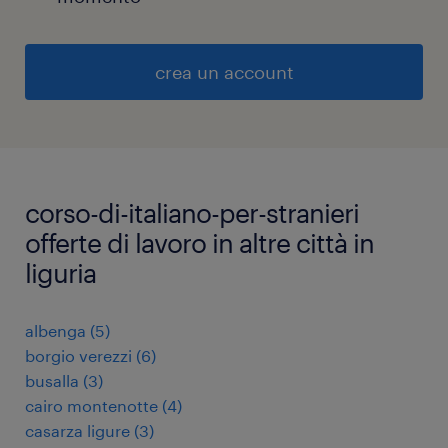
crea un account
corso-di-italiano-per-stranieri
offerte di lavoro in altre città in
liguria
albenga
(
5
)
borgio verezzi
(
6
)
busalla
(
3
)
cairo montenotte
(
4
)
casarza ligure
(
3
)