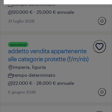
tempo determinato
20.000 € - 25.000 € annuale
31 luglio 2026
operational
addetto vendita appartenente
alle categorie protette (f/m/nb)
imperia, liguria
tempo determinato
22.000 € - 28.000 € annuale
5 giugno 2026