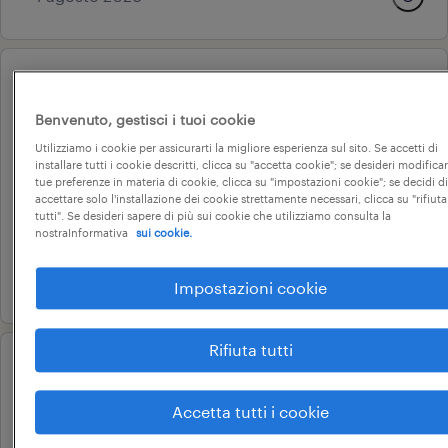
professional
impiegato amministrativo
Benvenuto, gestisci i tuoi cookie
contabile (m/f/nb)
Utilizziamo i cookie per assicurarti la migliore esperienza sul sito. Se accetti di
installare tutti i cookie descritti, clicca su "accetta cookie"; se desideri modificar
taggia, liguria
tue preferenze in materia di cookie, clicca su "impostazioni cookie"; se decidi di
accettare solo l'installazione dei cookie strettamente necessari, clicca su "rifiuta
tempo indeterminato
tutti". Se desideri sapere di più sui cookie che utilizziamo consulta la
nostraInformativa
sui cookie.
28.000 € - 34.000 € annuale
16 giugno 2026
Impostazioni cookie
Rifiuta tutti
operational
operaio elettrico - imperia
Accetta tutti i cookie
imperia, liguria