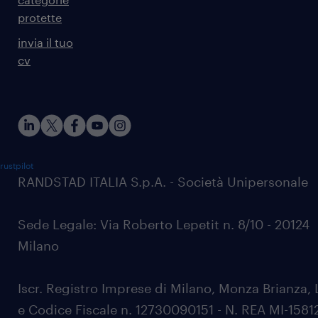
protette
invia il tuo
cv
rustpilot
RANDSTAD ITALIA S.p.A. - Società Unipersonale
Sede Legale: Via Roberto Lepetit n. 8/10 - 20124
Milano
Iscr. Registro Imprese di Milano, Monza Brianza, 
e Codice Fiscale n. 12730090151 - N. REA MI-1581