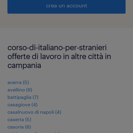
crea un account
corso-di-italiano-per-stranieri
offerte di lavoro in altre città in
campania
acerra
(
5
)
avellino
(
9
)
battipaglia
(
7
)
casagiove
(
4
)
casalnuovo di napoli
(
4
)
caserta
(
5
)
casoria
(
6
)