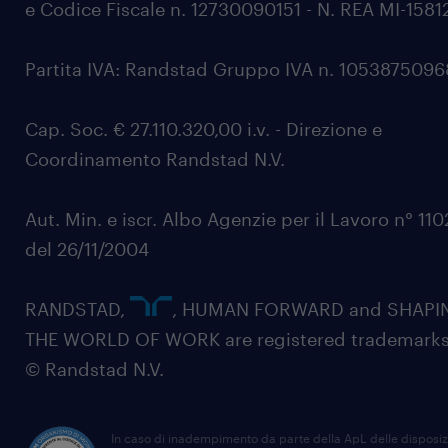
e Codice Fiscale n. 12730090151 - N. REA MI-1581
Partita IVA: Randstad Gruppo IVA n. 105387509
Cap. Soc. € 27.110.320,00 i.v. - Direzione e
Coordinamento Randstad N.V.
Aut. Min. e iscr. Albo Agenzie per il Lavoro n° 11
del 26/11/2004
RANDSTAD,
, HUMAN FORWARD and SHAPI
THE WORLD OF WORK are registered trademarks
© Randstad N.V.
In caso di inadempimento da parte della ApL delle disposiz