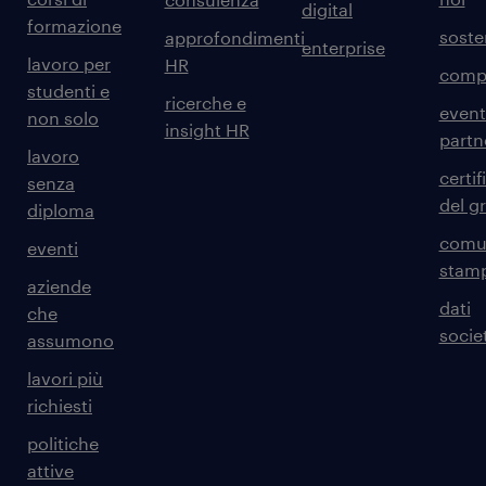
digital
formazione
sosten
approfondimenti
enterprise
lavoro per
HR
comp
studenti e
ricerche e
event
non solo
insight HR
partn
lavoro
certif
senza
del g
diploma
comun
eventi
stam
aziende
dati
che
societ
assumono
lavori più
richiesti
politiche
attive