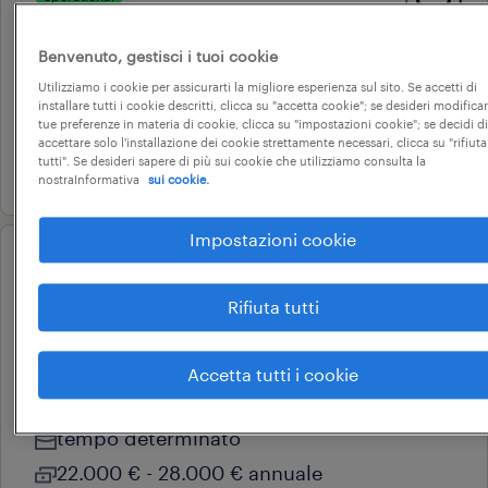
autitsa /gruista autogru
benevento, campania
Benvenuto, gestisci i tuoi cookie
Utilizziamo i cookie per assicurarti la migliore esperienza sul sito. Se accetti di
tempo determinato
installare tutti i cookie descritti, clicca su "accetta cookie"; se desideri modificar
28.000 € - 34.000 € annuale
tue preferenze in materia di cookie, clicca su "impostazioni cookie"; se decidi di
accettare solo l'installazione dei cookie strettamente necessari, clicca su "rifiuta
tutti". Se desideri sapere di più sui cookie che utilizziamo consulta la
7 agosto 2026
nostraInformativa
sui cookie.
Impostazioni cookie
professional
addetto all'accoglienza visitatori
Rifiuta tutti
- benevento - montesarchio
(f/m/nb)
Accetta tutti i cookie
montesarchio, campania
tempo determinato
22.000 € - 28.000 € annuale