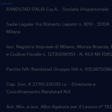
rustpilot
RANDSTAD ITALIA S.p.A. - Società Unipersonale
Sede Legale: Via Roberto Lepetit n. 8/10 - 20124
Milano
Iscr. Registro Imprese di Milano, Monza Brianza, 
e Codice Fiscale n. 12730090151 - N. REA MI-1581
Partita IVA: Randstad Gruppo IVA n. 105387509
Cap. Soc. € 27.110.320,00 i.v. - Direzione e
Coordinamento Randstad N.V.
Aut. Min. e iscr. Albo Agenzie per il Lavoro n° 11