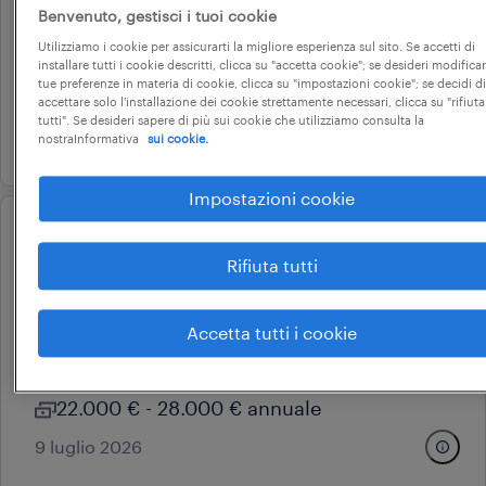
Benvenuto, gestisci i tuoi cookie
castel bolognese, emilia-romagna
Utilizziamo i cookie per assicurarti la migliore esperienza sul sito. Se accetti di
corsi di formazione
installare tutti i cookie descritti, clicca su "accetta cookie"; se desideri modificar
tue preferenze in materia di cookie, clicca su "impostazioni cookie"; se decidi di
22.000 € - 28.000 € annuale
accettare solo l'installazione dei cookie strettamente necessari, clicca su "rifiuta
tutti". Se desideri sapere di più sui cookie che utilizziamo consulta la
8 giugno 2026
nostraInformativa
sui cookie.
Impostazioni cookie
operational
corso gratuito: addetti vendita e
Rifiuta tutti
banconisti gdo (f/m/nb)
Accetta tutti i cookie
ivrea, piemonte
corsi di formazione
22.000 € - 28.000 € annuale
9 luglio 2026