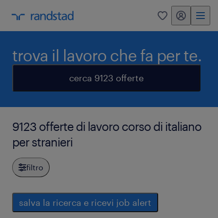
my randstad
0
trova il lavoro che fa per te.
cerca 9123 offerte
9123 offerte di lavoro corso di italiano
per stranieri
filtro
salva la ricerca e ricevi job alert