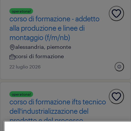
operational
corso di formazione - addetto
alla produzione e linee di
montaggio (f/m/nb)
alessandria, piemonte
corsi di formazione
22 luglio 2026
operational
corso di formazione ifts tecnico
dell'industrializzazione del
prodotto e del processo –
montaggio me