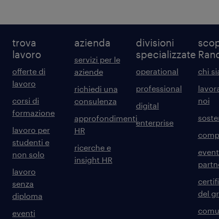
trova
azienda
divisioni
scop
lavoro
specializzate
Ran
servizi per le
offerte di
operational
chi s
aziende
lavoro
professional
lavor
richiedi una
corsi di
noi
consulenza
digital
formazione
sosten
approfondimenti
enterprise
lavoro per
HR
comp
studenti e
ricerche e
event
non solo
insight HR
partn
lavoro
certif
senza
del g
diploma
comun
eventi