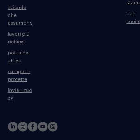
stam
aziende
dati
che
societ
assumono
lavori più
richiesti
politiche
attive
categorie
protette
invia il tuo
cv