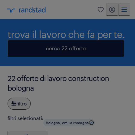
my randstad
0
trova il lavoro che fa per te.
cerca 22 offerte
22 offerte di lavoro construction
bologna
filtro
filtri selezionati:
bologna, emilia romagna