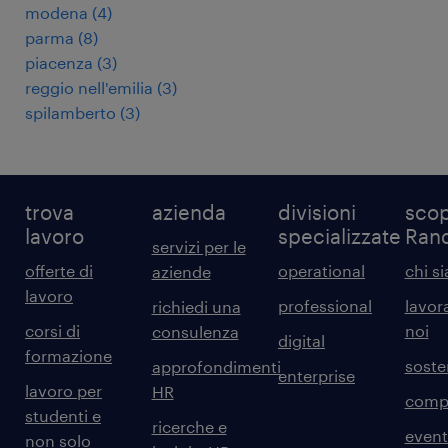
modena
(
4
)
parma
(
8
)
piacenza
(
3
)
reggio nell'emilia
(
3
)
spilamberto
(
3
)
trova
azienda
divisioni
scop
lavoro
specializzate
Ran
servizi per le
offerte di
operational
chi s
aziende
lavoro
professional
lavor
richiedi una
corsi di
noi
consulenza
digital
formazione
sosten
approfondimenti
enterprise
lavoro per
HR
comp
studenti e
ricerche e
event
non solo