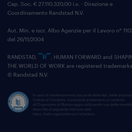
Cap. Soc. € 27.110.320,00 i.v. - Direzione e
Coordinamento Randstad N.V.
Aut. Min. e iscr. Albo Agenzie per il Lavoro n° 11
del 26/11/2004
RANDSTAD,
, HUMAN FORWARD and SHAPI
THE WORLD OF WORK are registered trademarks
© Randstad N.V.
In caso di inadempimento da parte della ApL delle disposiz
Codice di Condotta, è possibile presentare un reclamo
all’Organismo di Monitoraggio utilizzando una delle modali
descritte al seguente indirizzo web
https://odm-agenzielavoro.it/reclami
.