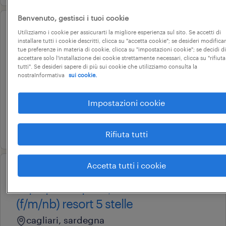
Benvenuto, gestisci i tuoi cookie
operational
Utilizziamo i cookie per assicurarti la migliore esperienza sul sito. Se accetti di
chef capo partita ai primi
installare tutti i cookie descritti, clicca su "accetta cookie"; se desideri modificar
tue preferenze in materia di cookie, clicca su "impostazioni cookie"; se decidi di
(f/m/nb) per resort cinque stelle
accettare solo l'installazione dei cookie strettamente necessari, clicca su "rifiuta
tutti". Se desideri sapere di più sui cookie che utilizziamo consulta la
cagliari, sardegna
nostraInformativa
sui cookie.
tempo determinato
Impostazioni cookie
28.000 € - 34.000 € annuale
30 giugno 2026
Rifiuta tutti
Accetta tutti i cookie
operational
capo partita primi/secondi
(f/m/nb) resort 5 stelle
cagliari, sardegna