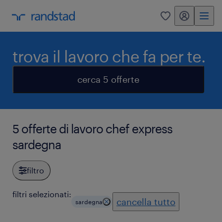
my randstad
0
trova il lavoro che fa per te.
cerca 5 offerte
5 offerte di lavoro chef express
sardegna
filtro
filtri selezionati:
cancella tutto
sardegna