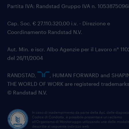
Partita IVA: Randstad Gruppo IVA n. 105387509
Cap. Soc. € 27.110.320,00 i.v. - Direzione e
Coordinamento Randstad N.V.
Aut. Min. e iscr. Albo Agenzie per il Lavoro n° 11
del 26/11/2004
RANDSTAD,
, HUMAN FORWARD and SHAPI
THE WORLD OF WORK are registered trademarks
© Randstad N.V.
In caso di inadempimento da parte della ApL delle disposiz
Codice di Condotta, è possibile presentare un reclamo
all’Organismo di Monitoraggio utilizzando una delle modali
descritte al seguente indirizzo web