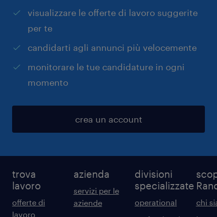
visualizzare le offerte di lavoro suggerite
per te
candidarti agli annunci più velocemente
monitorare le tue candidature in ogni
momento
crea un account
trova
azienda
divisioni
scop
lavoro
specializzate
Ran
servizi per le
offerte di
operational
chi s
aziende
lavoro