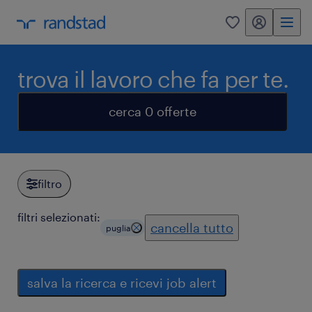
my randstad
0
trova il lavoro che fa per te.
cerca 0 offerte
filtro
filtri selezionati:
cancella tutto
puglia
salva la ricerca e ricevi job alert