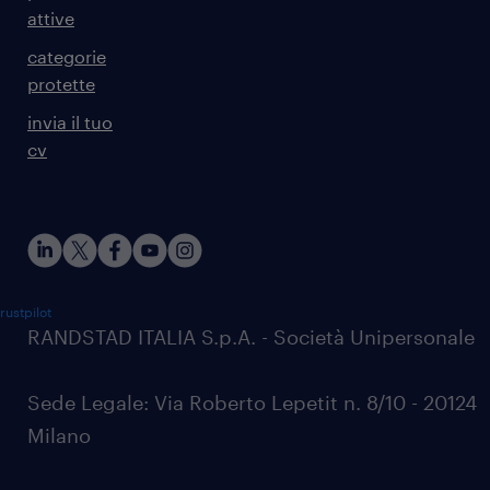
attive
categorie
protette
invia il tuo
cv
rustpilot
RANDSTAD ITALIA S.p.A. - Società Unipersonale
Sede Legale: Via Roberto Lepetit n. 8/10 - 20124
Milano