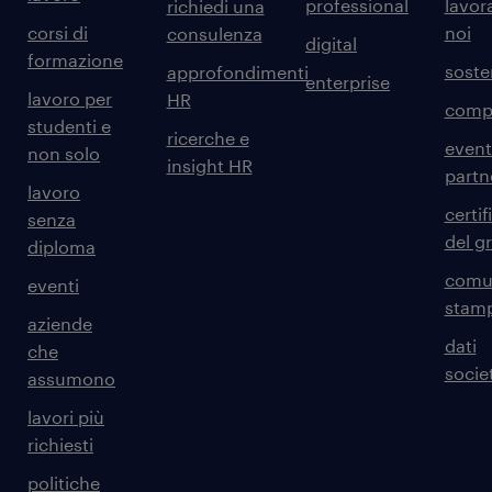
professional
lavor
richiedi una
corsi di
noi
consulenza
digital
formazione
sosten
approfondimenti
enterprise
lavoro per
HR
comp
studenti e
ricerche e
event
non solo
insight HR
partn
lavoro
certif
senza
del g
diploma
comun
eventi
stam
aziende
dati
che
societ
assumono
lavori più
richiesti
politiche