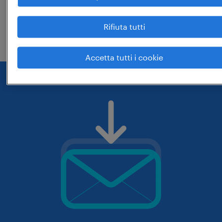
che hai digitato siano corrette. prova
Rifiuta tutti
eventualmente a cambiarle.
Accetta tutti i cookie