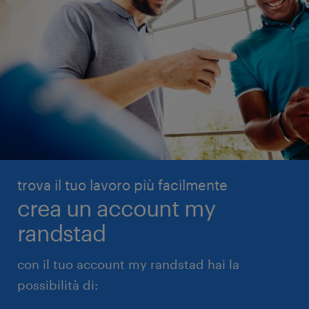
trova il tuo lavoro più facilmente
crea un account my
randstad
con il tuo account my randstad hai la
possibilità di: