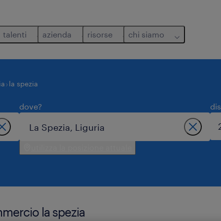
talenti
azienda
risorse
chi siamo
ia
la spezia
dove?
di
utilizza la posizione attuale
mmercio la spezia