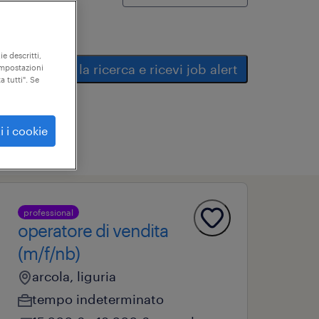
ie descritti,
salva la ricerca e ricevi job alert
"impostazioni
a tutti". Se
i i cookie
professional
operatore di vendita
(m/f/nb)
arcola, liguria
tempo indeterminato