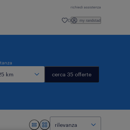
richiedi assistenza
0
my randstad
stanza
cerca 35 offerte