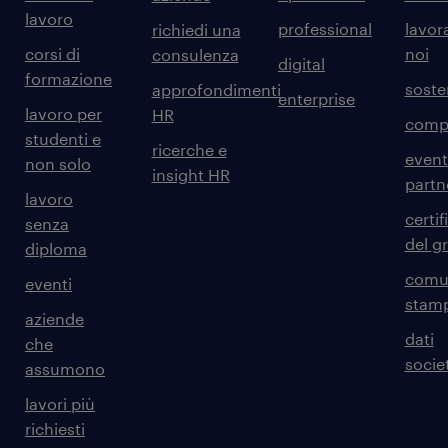
lavoro
professional
lavor
richiedi una
corsi di
noi
consulenza
digital
formazione
sosten
approfondimenti
enterprise
lavoro per
HR
comp
studenti e
ricerche e
event
non solo
insight HR
partn
lavoro
certif
senza
del g
diploma
comun
eventi
stam
aziende
dati
che
societ
assumono
lavori più
richiesti