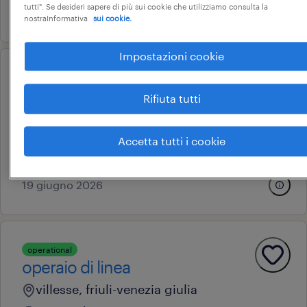
tutti". Se desideri sapere di più sui cookie che utilizziamo consulta la
19 giugno 2026
nostraInformativa
sui cookie.
Impostazioni cookie
professional
buyer
Rifiuta tutti
monfalcone, friuli-venezia giulia
tempo determinato
Accetta tutti i cookie
28.000 € - 34.000 € annuale
19 giugno 2026
operational
operaio di linea
villesse, friuli-venezia giulia