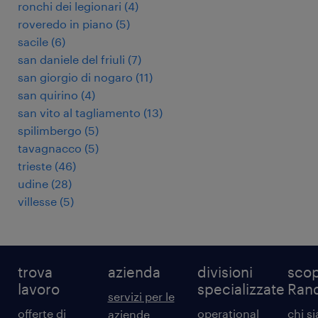
ronchi dei legionari
(
4
)
roveredo in piano
(
5
)
sacile
(
6
)
san daniele del friuli
(
7
)
san giorgio di nogaro
(
11
)
san quirino
(
4
)
san vito al tagliamento
(
13
)
spilimbergo
(
5
)
tavagnacco
(
5
)
trieste
(
46
)
udine
(
28
)
villesse
(
5
)
trova
azienda
divisioni
scop
lavoro
specializzate
Ran
servizi per le
offerte di
operational
chi s
aziende