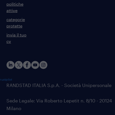
politiche
attive
categorie
protette
invia il tuo
cv
rustpilot
RANDSTAD ITALIA S.p.A. - Società Unipersonale
Sede Legale: Via Roberto Lepetit n. 8/10 - 20124
Milano