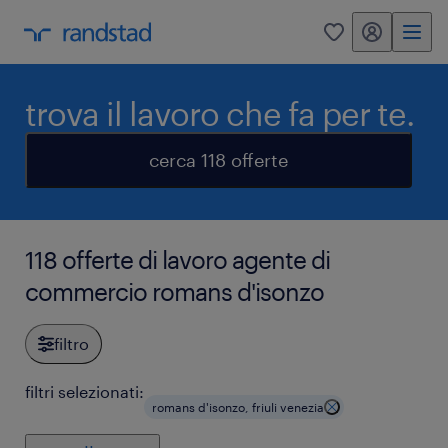
my randstad
0
trova il lavoro che fa per te.
cerca 118 offerte
118 offerte di lavoro agente di
commercio romans d'isonzo
filtro
filtri selezionati:
romans d'isonzo, friuli venezia