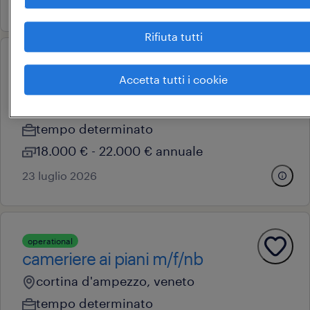
12 giugno 2026
Rifiuta tutti
operational
Accetta tutti i cookie
addetti pulizie (f/m/nb)
cortina d'ampezzo, veneto
tempo determinato
18.000 € - 22.000 € annuale
23 luglio 2026
operational
cameriere ai piani m/f/nb
cortina d'ampezzo, veneto
tempo determinato