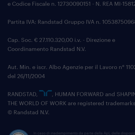
e Codice Fiscale n. 12730090151 - N. REA MI-1581
Partita IVA: Randstad Gruppo IVA n. 105387509
Cap. Soc. € 27.110.320,00 i.v. - Direzione e
Coordinamento Randstad N.V.
Aut. Min. e iscr. Albo Agenzie per il Lavoro n° 11
del 26/11/2004
RANDSTAD,
, HUMAN FORWARD and SHAPI
THE WORLD OF WORK are registered trademarks
© Randstad N.V.
In caso di inadempimento da parte della ApL delle disposiz