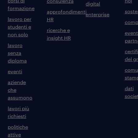
corsi di
noi
consulenza
digital
formazione
sosten
approfondimenti
enterprise
lavoro per
HR
comp
studenti e
ricerche e
event
non solo
insight HR
partn
lavoro
certif
senza
del g
diploma
comun
eventi
stam
aziende
dati
che
societ
assumono
lavori più
richiesti
politiche
attive