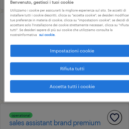
Benvenuto, gestisci i tuoi cookie
Utilizziamo i cookie per assicurarti la migliore esperienza sul sito. Se accetti di
installare tutti i cookie descritti, clicca su "accetta cookie"; se desideri modificar
tue preferenze in materia di cookie, clicca su "impostazioni cookie"; se decidi di
operational
accettare solo l'installazione dei cookie strettamente necessari, clicca su "rifiuta
sales assistant part time
tutti". Se desideri sapere di più sui cookie che utilizziamo consulta la
nostraInformativa
sui cookie.
negozio di abbigliamento scalo
milano
Impostazioni cookie
locate di triulzi, lombardia
tempo determinato
Rifiuta tutti
9 € - 10 € oraria
Accetta tutti i cookie
16 giugno 2026
operational
sales assistant brand premium