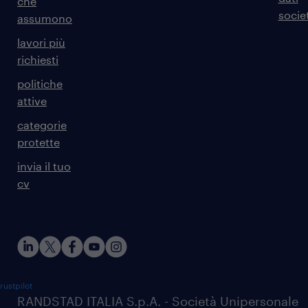
che
societ
assumono
lavori più
richiesti
politiche
attive
categorie
protette
invia il tuo
cv
rustpilot
RANDSTAD ITALIA S.p.A. - Società Unipersonale