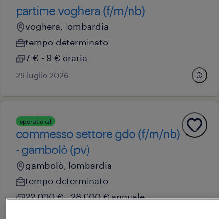
partime voghera (f/m/nb)
voghera, lombardia
tempo determinato
7 € - 9 € oraria
29 luglio 2026
operational
commesso settore gdo (f/m/nb)
- gambolò (pv)
gambolò, lombardia
tempo determinato
22.000 € - 28.000 € annuale
4 agosto 2026