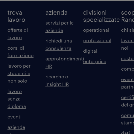
trova
azienda
divisioni
scop
lavoro
specializzate
Ran
servizi per le
offerte di
operational
chi s
aziende
lavoro
professional
lavor
richiedi una
corsi di
noi
consulenza
digital
formazione
sosten
approfondimenti
enterprise
lavoro per
HR
comp
studenti e
ricerche e
event
non solo
insight HR
partn
lavoro
certif
senza
del g
diploma
comun
eventi
stam
aziende
dati