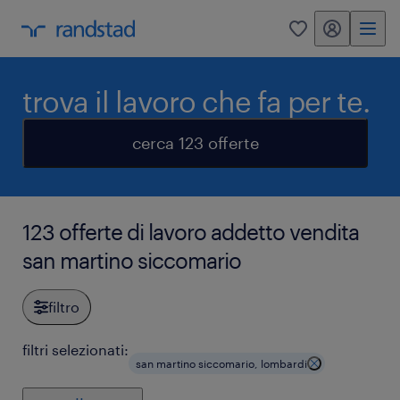
my randstad
0
trova il lavoro che fa per te.
cerca 123 offerte
123 offerte di lavoro addetto vendita
san martino siccomario
filtro
filtri selezionati:
san martino siccomario, lombardi