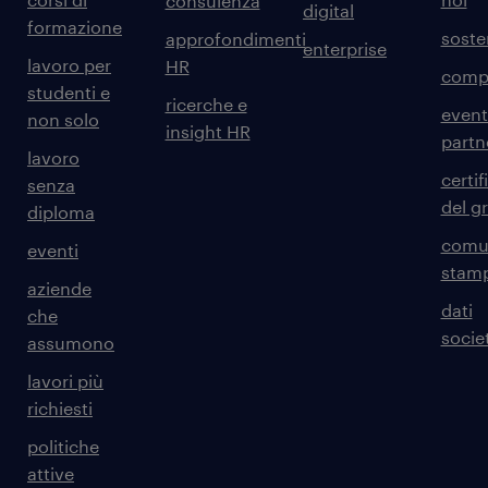
consulenza
digital
formazione
sosten
approfondimenti
enterprise
lavoro per
HR
comp
studenti e
ricerche e
event
non solo
insight HR
partn
lavoro
certif
senza
del g
diploma
comun
eventi
stam
aziende
dati
che
societ
assumono
lavori più
richiesti
politiche
attive