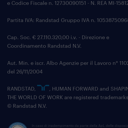
e Codice Fiscale n. 12730090151 - N. REA MI-1581
Partita IVA: Randstad Gruppo IVA n. 105387509
Cap. Soc. € 27.110.320,00 i.v. - Direzione e
Coordinamento Randstad N.V.
Aut. Min. e iscr. Albo Agenzie per il Lavoro n° 11
del 26/11/2004
RANDSTAD,
, HUMAN FORWARD and SHAPI
THE WORLD OF WORK are registered trademarks
© Randstad N.V.
In caso di inadempimento da parte della ApL delle disposiz