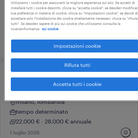
arredamento
Utilizziamo i cookie per assicurarti la migliore esperienza sul sito. Se accetti di
installare tutti i cookie descritti, clicca su "accetta cookie"; se desideri modificar
milano, lombardia
tue preferenze in materia di cookie, clicca su "impostazioni cookie"; se decidi di
accettare solo l'installazione dei cookie strettamente necessari, clicca su "rifiuta
tempo determinato
tutti". Se desideri sapere di più sui cookie che utilizziamo consulta la
nostraInformativa
sui cookie.
22.000 € - 28.000 € annuale
26 giugno 2026
Impostazioni cookie
Rifiuta tutti
operational
addetto vendite full time linate
Accetta tutti i cookie
aeroporto
milano, lombardia
tempo determinato
22.000 € - 28.000 € annuale
1 luglio 2026