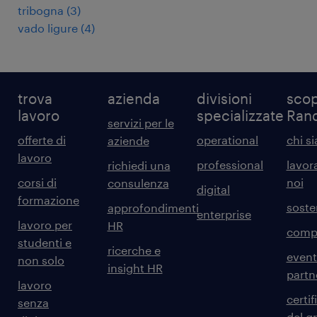
tribogna
(
3
)
vado ligure
(
4
)
trova
azienda
divisioni
scop
lavoro
specializzate
Ran
servizi per le
offerte di
operational
chi s
aziende
lavoro
professional
lavor
richiedi una
corsi di
noi
consulenza
digital
formazione
sosten
approfondimenti
enterprise
lavoro per
HR
comp
studenti e
ricerche e
event
non solo
insight HR
partn
lavoro
certif
senza
del g