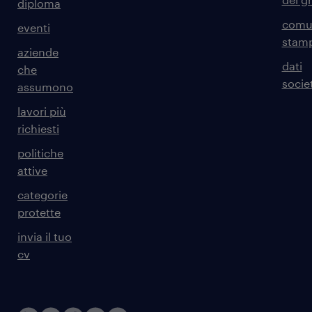
diploma
comun
eventi
stam
aziende
dati
che
societ
assumono
lavori più
richiesti
politiche
attive
categorie
protette
invia il tuo
cv