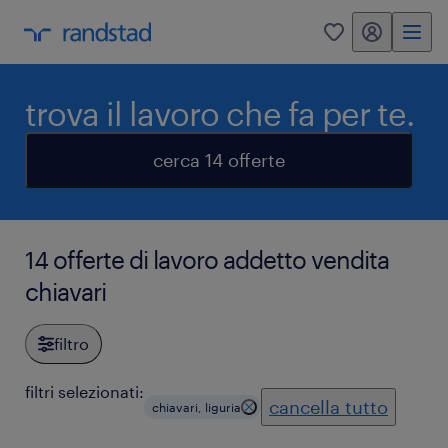
my randstad
0
trova il lavoro che fa per te.
cerca 14 offerte
14 offerte di lavoro addetto vendita
chiavari
filtro
filtri selezionati:
cancella tutto
chiavari, liguria