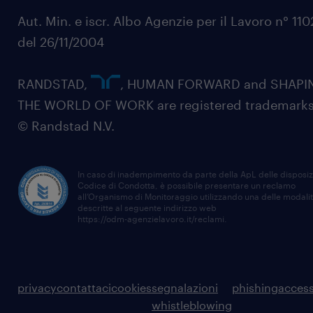
Aut. Min. e iscr. Albo Agenzie per il Lavoro n° 11
del 26/11/2004
RANDSTAD,
, HUMAN FORWARD and SHAPI
THE WORLD OF WORK are registered trademarks
© Randstad N.V.
In caso di inadempimento da parte della ApL delle disposiz
Codice di Condotta, è possibile presentare un reclamo
all’Organismo di Monitoraggio utilizzando una delle modali
descritte al seguente indirizzo web
https://odm-agenzielavoro.it/reclami
.
privacy
contattaci
cookies
segnalazioni
phishing
access
whistleblowing