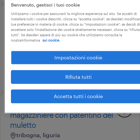
Benvenuto, gestisci i tuoi cookie
Utilizziamo i cookie per assicurarti la migliore esperienza sul sito. Se accetti di
professional
installare tutti i cookie descritti, clicca su "accetta cookie"; se desideri modificar
categoria protetta receptionist
tue preferenze in materia di cookie, clicca su "impostazioni cookie"; se decidi di
accettare solo l'installazione dei cookie strettamente necessari, clicca su "rifiuta
poliambulatorio chiavari (ge)
tutti". Se desideri sapere di più sui cookie che utilizziamo consulta la
nostraInformativa
sui cookie.
chiavari, liguria
tempo determinato
Impostazioni cookie
18.000 € - 22.000 € annuale
Rifiuta tutti
21 luglio 2026
Accetta tutti i cookie
operational
magazziniere con patentino del
muletto
tribogna, liguria