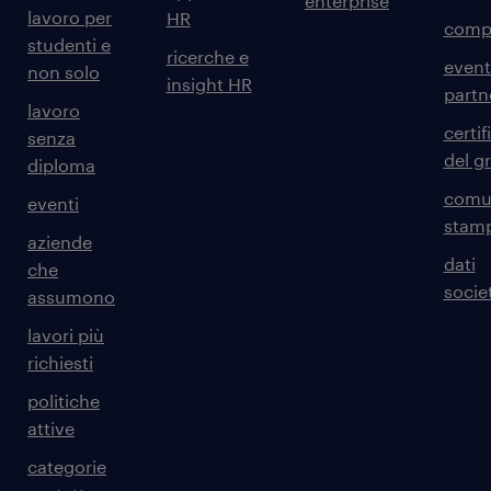
enterprise
lavoro per
HR
comp
studenti e
ricerche e
event
non solo
insight HR
partn
lavoro
certif
senza
del g
diploma
comun
eventi
stam
aziende
dati
che
societ
assumono
lavori più
richiesti
politiche
attive
categorie