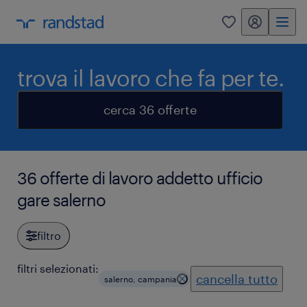
my randstad
0
trova il lavoro che fa per te.
cerca 36 offerte
36 offerte di lavoro addetto ufficio
gare salerno
filtro
filtri selezionati:
cancella tutto
salerno, campania