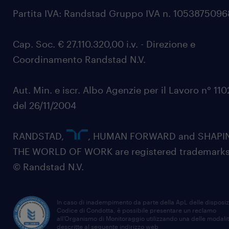
Partita IVA: Randstad Gruppo IVA n. 105387509
Cap. Soc. € 27.110.320,00 i.v. - Direzione e
Coordinamento Randstad N.V.
Aut. Min. e iscr. Albo Agenzie per il Lavoro n° 11
del 26/11/2004
RANDSTAD,
, HUMAN FORWARD and SHAPI
THE WORLD OF WORK are registered trademarks
© Randstad N.V.
In caso di inadempimento da parte della ApL delle disposiz
Codice di Condotta, è possibile presentare un reclamo
all’Organismo di Monitoraggio utilizzando una delle modali
descritte al seguente indirizzo web