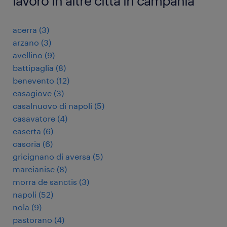
lavoro in altre città in campania
acerra
(
3
)
arzano
(
3
)
avellino
(
9
)
battipaglia
(
8
)
benevento
(
12
)
casagiove
(
3
)
casalnuovo di napoli
(
5
)
casavatore
(
4
)
caserta
(
6
)
casoria
(
6
)
gricignano di aversa
(
5
)
marcianise
(
8
)
morra de sanctis
(
3
)
napoli
(
52
)
nola
(
9
)
pastorano
(
4
)