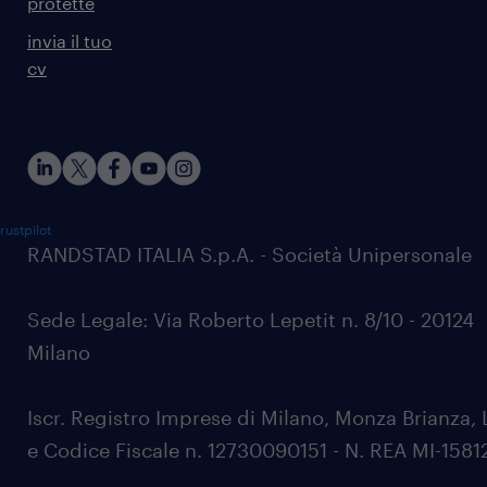
protette
invia il tuo
cv
rustpilot
RANDSTAD ITALIA S.p.A. - Società Unipersonale
Sede Legale: Via Roberto Lepetit n. 8/10 - 20124
Milano
Iscr. Registro Imprese di Milano, Monza Brianza, 
e Codice Fiscale n. 12730090151 - N. REA MI-1581