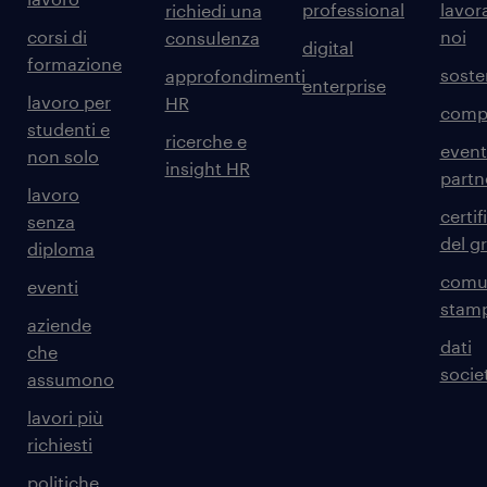
professional
lavor
richiedi una
corsi di
noi
consulenza
digital
formazione
sosten
approfondimenti
enterprise
lavoro per
HR
comp
studenti e
ricerche e
event
non solo
insight HR
partn
lavoro
certif
senza
del g
diploma
comun
eventi
stam
aziende
dati
che
societ
assumono
lavori più
richiesti
politiche