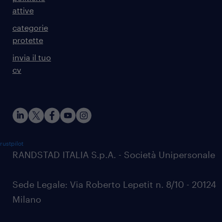
attive
categorie
protette
invia il tuo
cv
rustpilot
RANDSTAD ITALIA S.p.A. - Società Unipersonale
Sede Legale: Via Roberto Lepetit n. 8/10 - 20124
Milano