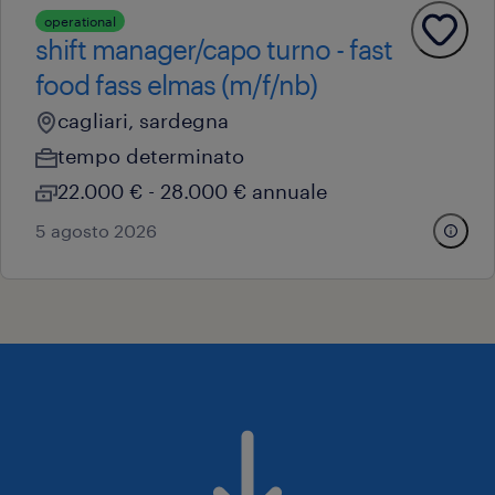
operational
shift manager/capo turno - fast
food fass elmas (m/f/nb)
cagliari, sardegna
tempo determinato
22.000 € - 28.000 € annuale
5 agosto 2026