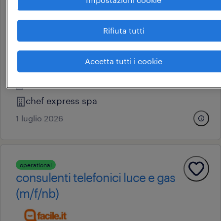
aeroporto elmas (m/f/nb)
Rifiuta tutti
cagliari, sardegna
Accetta tutti i cookie
tempo determinato
15.000 € - 18.000 € annuale
chef express spa
1 luglio 2026
operational
consulenti telefonici luce e gas
(m/f/nb)