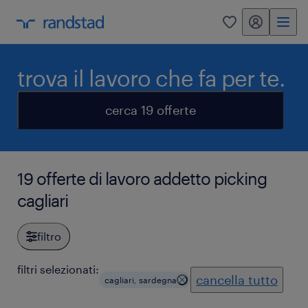
my randstad
0
trova il lavoro che fa per te.
cerca 19 offerte
19 offerte di lavoro addetto picking
cagliari
filtro
filtri selezionati:
cancella tutto
cagliari, sardegna