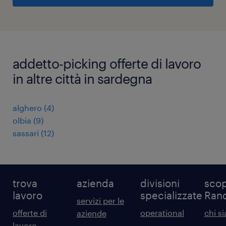
addetto-picking offerte di lavoro
in altre città in sardegna
alghero
(
4
)
olbia
(
9
)
sassari
(
12
)
trova
azienda
divisioni
scop
lavoro
specializzate
Ran
servizi per le
offerte di
operational
chi s
aziende
lavoro